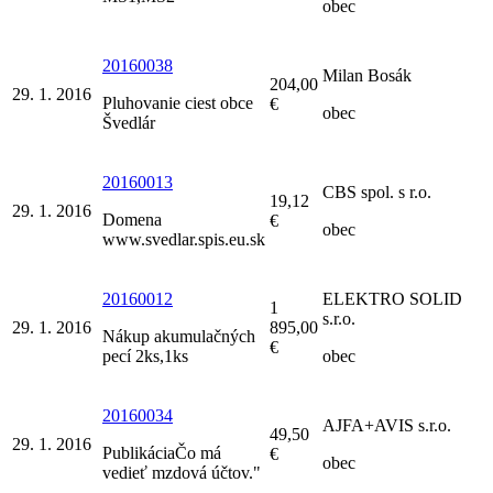
obec
20160038
Milan Bosák
204,00
29. 1. 2016
Pluhovanie ciest obce
€
obec
Švedlár
20160013
CBS spol. s r.o.
19,12
29. 1. 2016
Domena
€
obec
www.svedlar.spis.eu.sk
20160012
ELEKTRO SOLID
1
s.r.o.
29. 1. 2016
895,00
Nákup akumulačných
€
pecí 2ks,1ks
obec
20160034
AJFA+AVIS s.r.o.
49,50
29. 1. 2016
PublikáciaČo má
€
obec
vedieť mzdová účtov."