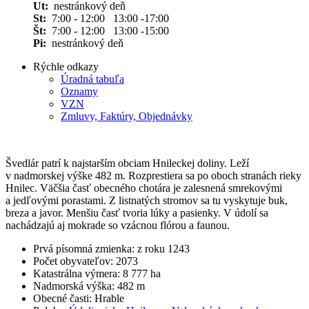
Ut:
nestránkový deň
St:
7:00 - 12:00 13:00 -17:00
Št:
7:00 - 12:00 13:00 -15:00
Pi:
nestránkový deň
Rýchle odkazy
Úradná tabuľa
Oznamy
VZN
Zmluvy, Faktúry, Objednávky
Švedlár patrí k najstarším obciam Hnileckej doliny. Leží
v nadmorskej výške 482 m. Rozprestiera sa po oboch stranách rieky
Hnilec. Väčšia časť obecného chotára je zalesnená smrekovými
a jedľovými porastami. Z listnatých stromov sa tu vyskytuje buk,
breza a javor. Menšiu časť tvoria lúky a pasienky. V údolí sa
nachádzajú aj mokrade so vzácnou flórou a faunou.
Prvá písomná zmienka: z roku 1243
Počet obyvateľov: 2073
Katastrálna výmera: 8 777 ha
Nadmorská výška: 482 m
Obecné časti: Hrable