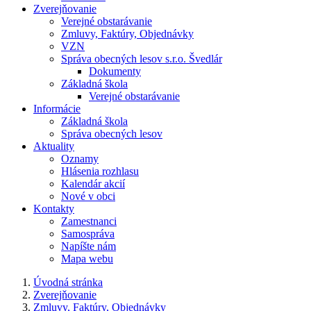
Zverejňovanie
Verejné obstarávanie
Zmluvy, Faktúry, Objednávky
VZN
Správa obecných lesov s.r.o. Švedlár
Dokumenty
Základná škola
Verejné obstarávanie
Informácie
Základná škola
Správa obecných lesov
Aktuality
Oznamy
Hlásenia rozhlasu
Kalendár akcií
Nové v obci
Kontakty
Zamestnanci
Samospráva
Napíšte nám
Mapa webu
Úvodná stránka
Zverejňovanie
Zmluvy, Faktúry, Objednávky