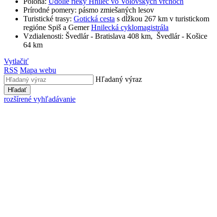
Poloha:
Údolie rieky Hnilec vo Volovských vrchoch
Prírodné pomery: pásmo zmiešaných lesov
Turistické trasy:
Gotická cesta
s dĺžkou 267 km v turistickom
regióne Spiš a Gemer
Hnilecká cyklomagistrála
Vzdialenosti: Švedlár - Bratislava 408 km, Švedlár - Košice
64 km
Vytlačiť
RSS
Mapa webu
Hľadaný výraz
Hľadať
rozšírené vyhľadávanie