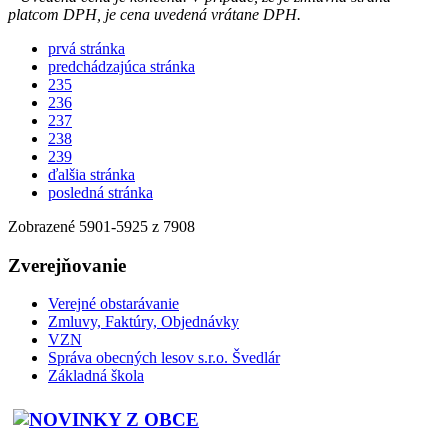
platcom DPH, je cena uvedená vrátane DPH.
prvá stránka
predchádzajúca stránka
235
236
237
238
239
ďalšia stránka
posledná stránka
Zobrazené
5901
-
5925
z 7908
Zverejňovanie
Verejné obstarávanie
Zmluvy, Faktúry, Objednávky
VZN
Správa obecných lesov s.r.o. Švedlár
Základná škola