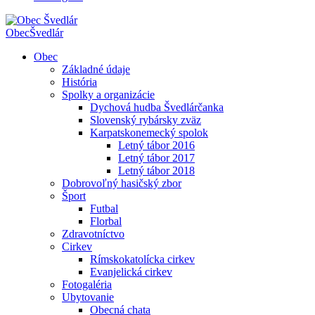
Obec
Švedlár
Obec
Základné údaje
História
Spolky a organizácie
Dychová hudba Švedlárčanka
Slovenský rybársky zväz
Karpatskonemecký spolok
Letný tábor 2016
Letný tábor 2017
Letný tábor 2018
Dobrovoľný hasičský zbor
Šport
Futbal
Florbal
Zdravotníctvo
Cirkev
Rímskokatolícka cirkev
Evanjelická cirkev
Fotogaléria
Ubytovanie
Obecná chata