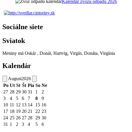
Kalendár zvozu odpadu 2026
Sociálne siete
Sviatok
Meniny má
Oskár
, Donát, Hartvig, Virgín, Donáta, Virgínia
Kalendár
August
2026
Po
Ut
St
Št
Pia
So
Ne
27
28
29
30
31
1
2
3
4
5
6
7
8
9
10
11
12
13
14
15
16
17
18
19
20
21
22
23
24
25
26
27
28
29
30
31
1
2
3
4
5
6