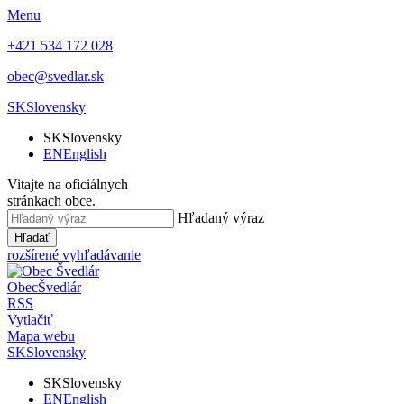
Menu
+421 534 172 028
obec@svedlar.sk
SK
Slovensky
SK
Slovensky
EN
English
Vitajte na oficiálnych
stránkach obce.
Hľadaný výraz
Hľadať
rozšírené vyhľadávanie
Obec
Švedlár
RSS
Vytlačiť
Mapa webu
SK
Slovensky
SK
Slovensky
EN
English