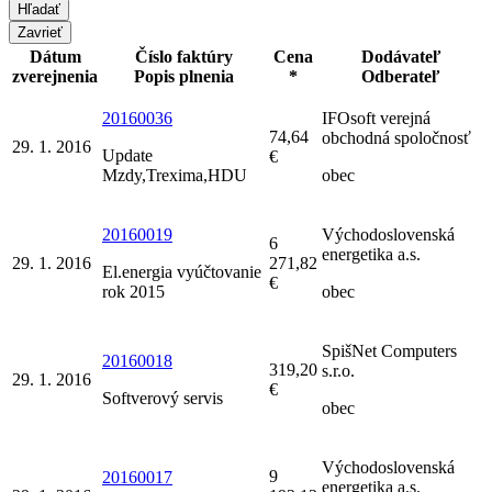
Zavrieť
Dátum
Číslo faktúry
Cena
Dodávateľ
zverejnenia
Popis plnenia
*
Odberateľ
20160036
IFOsoft verejná
74,64
obchodná spoločnosť
29. 1. 2016
Update
€
Mzdy,Trexima,HDU
obec
20160019
Východoslovenská
6
energetika a.s.
29. 1. 2016
271,82
El.energia vyúčtovanie
€
rok 2015
obec
SpišNet Computers
20160018
319,20
s.r.o.
29. 1. 2016
€
Softverový servis
obec
Východoslovenská
9
20160017
energetika a.s.