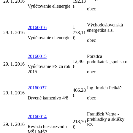
29. 1. 2016
192,13
Vyúčtovanie el.energie
€
obec
Východoslovenská
1
20160016
energetika a.s.
29. 1. 2016
778,11
Vyúčtovanie el.energie
€
obec
20160015
Poradca
12,46
podnikateľa,spol.s r.o
29. 1. 2016
Vyúčtovanie FS za rok
€
2015
obec
20160037
Ing. Imrich Petkáč
466,28
29. 1. 2016
€
Drvené kamenivo 4/8
obec
František Varga -
20160014
prehliadky a skúšky
218,70
29. 1. 2016
EZ
Revízia bleskozvodu
€
MŠ1,MŠ2