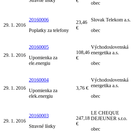
Stravné lístky
€
obec
20160006
Slovak Telekom a.s.
23,46
29. 1. 2016
€
Poplatky za telefony
obec
20160005
Východoslovenská
108,46
energetika a.s.
29. 1. 2016
Upomienka za
€
ele.energiu
obec
20160004
Východoslovenská
energetika a.s.
29. 1. 2016
3,76 €
Upomienka za
elek.energiu
obec
LE CHEQUE
20160003
247,18
DEJEUNER s.r.o.
29. 1. 2016
€
Stravné lístky
obec