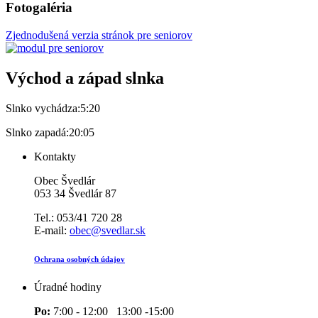
Fotogaléria
Zjednodušená verzia stránok pre seniorov
Východ a západ slnka
Slnko vychádza:
5:20
Slnko zapadá:
20:05
Kontakty
Obec Švedlár
053 34 Švedlár 87
Tel.: 053/41 720 28
E-mail:
obec@svedlar.sk
Ochrana osobných údajov
Úradné hodiny
Po:
7:00 - 12:00 13:00 -15:00