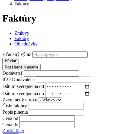
Faktúry
Faktúry
Zmluvy
Faktúry
Objednávky
Hľadaný výraz
Hľadať
Rozšírené hľadanie
Dodávateľ
IČO Dodávatelia
Dátum zverejnenia od
Dátum zverejnenia do
Zverejnený v roku
Číslo faktúry
Popis plnenia
Cena od
Cena do
Zrušiť filter