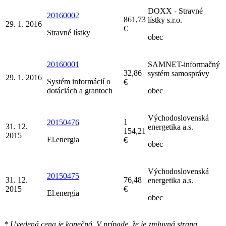
DOXX - Stravné
20160002
861,73
lístky s.r.o.
29. 1. 2016
€
Stravné lístky
obec
20160001
SAMNET-informačný
32,86
systém samosprávy
29. 1. 2016
Systém informácií o
€
dotáciách a grantoch
obec
Východoslovenská
1
20150476
31. 12.
energetika a.s.
154,21
2015
El.energia
€
obec
Východoslovenská
20150475
31. 12.
76,48
energetika a.s.
2015
€
El.energia
obec
* Uvedená cena je konečná. V prípade, že je zmluvná strana