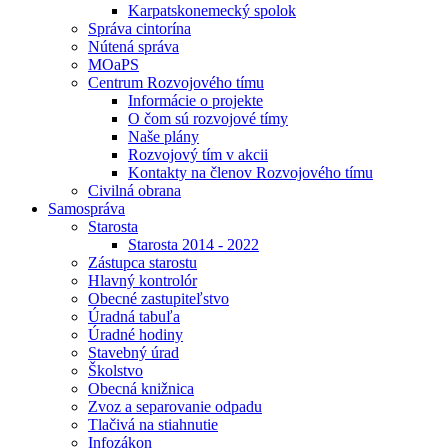
Karpatskonemecký spolok
Správa cintorína
Nútená správa
MOaPS
Centrum Rozvojového tímu
Informácie o projekte
O čom sú rozvojové tímy
Naše plány
Rozvojový tím v akcii
Kontakty na členov Rozvojového tímu
Civilná obrana
Samospráva
Starosta
Starosta 2014 - 2022
Zástupca starostu
Hlavný kontrolór
Obecné zastupiteľstvo
Úradná tabuľa
Úradné hodiny
Stavebný úrad
Školstvo
Obecná knižnica
Zvoz a separovanie odpadu
Tlačivá na stiahnutie
Infozákon