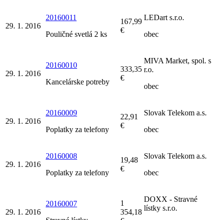
20160011
LEDart s.r.o.
167,99
29. 1. 2016
€
Pouličné svetlá 2 ks
obec
MIVA Market, spol. s
20160010
333,35
r.o.
29. 1. 2016
€
Kancelárske potreby
obec
20160009
Slovak Telekom a.s.
22,91
29. 1. 2016
€
Poplatky za telefony
obec
20160008
Slovak Telekom a.s.
19,48
29. 1. 2016
€
Poplatky za telefony
obec
DOXX - Stravné
1
20160007
lístky s.r.o.
29. 1. 2016
354,18