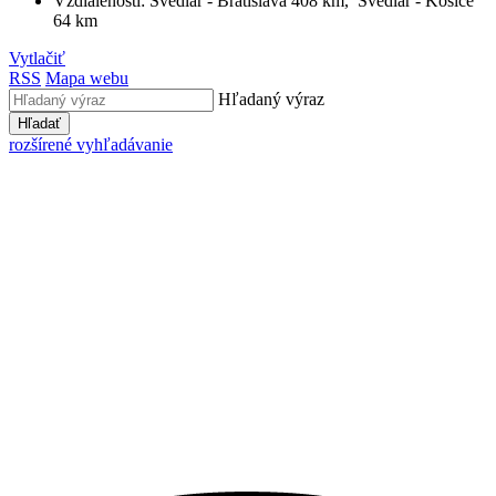
Vzdialenosti: Švedlár - Bratislava 408 km, Švedlár - Košice
64 km
Vytlačiť
RSS
Mapa webu
Hľadaný výraz
Hľadať
rozšírené vyhľadávanie