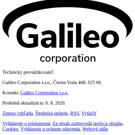
Technický prevádzkovateľ:
Galileo Corporation s.r.o., Čierna Voda 468, 925 06
Kontakt:
Galileo Corporation s.r.o.
Posledná aktualizácia: 6. 8. 2026
Zmena vzhľadu
,
Štruktúra stránok
,
RSS
,
Vytlačiť
Vyhlásenie o prístupnosti
,
Za obsah zodpovedá správca obsahu
,
Cookies
,
Vyhlásenie o ochrane súkromia
,
Webové sídlo