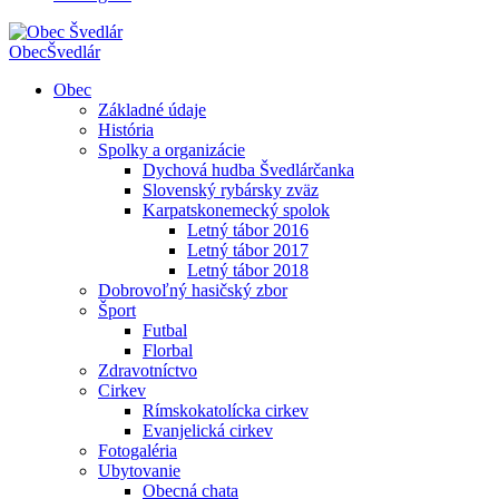
Obec
Švedlár
Obec
Základné údaje
História
Spolky a organizácie
Dychová hudba Švedlárčanka
Slovenský rybársky zväz
Karpatskonemecký spolok
Letný tábor 2016
Letný tábor 2017
Letný tábor 2018
Dobrovoľný hasičský zbor
Šport
Futbal
Florbal
Zdravotníctvo
Cirkev
Rímskokatolícka cirkev
Evanjelická cirkev
Fotogaléria
Ubytovanie
Obecná chata