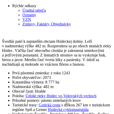
Rýchle odkazy
Úradná tabuľa
Oznamy
VZN
Zmluvy, Faktúry, Objednávky
Švedlár patrí k najstarším obciam Hnileckej doliny. Leží
v nadmorskej výške 482 m. Rozprestiera sa po oboch stranách rieky
Hnilec. Väčšia časť obecného chotára je zalesnená smrekovými
a jedľovými porastami. Z listnatých stromov sa tu vyskytuje buk,
breza a javor. Menšiu časť tvoria lúky a pasienky. V údolí sa
nachádzajú aj mokrade so vzácnou flórou a faunou.
Prvá písomná zmienka: z roku 1243
Počet obyvateľov: 2073
Katastrálna výmera: 8 777 ha
Nadmorská výška: 482 m
Obecné časti: Hrable
Poloha:
Údolie rieky Hnilec vo Volovských vrchoch
Prírodné pomery: pásmo zmiešaných lesov
Turistické trasy:
Gotická cesta
s dĺžkou 267 km v turistickom
regióne Spiš a Gemer
Hnilecká cyklomagistrála