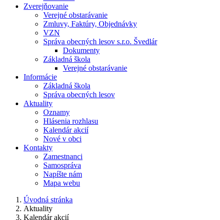
Zverejňovanie
Verejné obstarávanie
Zmluvy, Faktúry, Objednávky
VZN
Správa obecných lesov s.r.o. Švedlár
Dokumenty
Základná škola
Verejné obstarávanie
Informácie
Základná škola
Správa obecných lesov
Aktuality
Oznamy
Hlásenia rozhlasu
Kalendár akcií
Nové v obci
Kontakty
Zamestnanci
Samospráva
Napíšte nám
Mapa webu
Úvodná stránka
Aktuality
Kalendár akcií