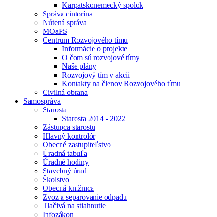
Karpatskonemecký spolok
Správa cintorína
Nútená správa
MOaPS
Centrum Rozvojového tímu
Informácie o projekte
O čom sú rozvojové tímy
Naše plány
Rozvojový tím v akcii
Kontakty na členov Rozvojového tímu
Civilná obrana
Samospráva
Starosta
Starosta 2014 - 2022
Zástupca starostu
Hlavný kontrolór
Obecné zastupiteľstvo
Úradná tabuľa
Úradné hodiny
Stavebný úrad
Školstvo
Obecná knižnica
Zvoz a separovanie odpadu
Tlačivá na stiahnutie
Infozákon