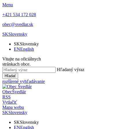
Menu
+421 534 172 028
obec@svedlar.sk
SK
Slovensky
SK
Slovensky
EN
English
Vitajte na oficiálnych
stránkach obce.
Hľadaný výraz
Hľadať
rozšírené vyhľadávanie
Obec
Švedlár
RSS
Vytlačiť
Mapa webu
SK
Slovensky
SK
Slovensky
EN
English