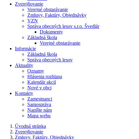
Zverejňovanie
Verejné obstarávanie
Zmluvy, Faktúry, Objednávky
VZN
Správa obecných lesov s.r.o. Švedlár
Dokumenty
Základná škola
Verejné obstarávanie
Informácie
Základná škola
Správa obecných lesov
Aktuality
Oznamy
Hlásenia rozhlasu
Kalendár akcií
Nové v obci
Kontakty
Zamestnanci
Samospráva
Napíšte nám
Mapa webu
Úvodná stránka
Zverejňovanie
Zmluvy, Faktúry, Objednávky