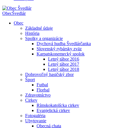
Obec
Švedlár
Obec
Základné údaje
História
Spolky a organizácie
Dychová hudba Švedlárčanka
Slovenský rybársky zväz
Karpatskonemecký spolok
Letný tábor 2016
Letný tábor 2017
Letný tábor 2018
Dobrovoľný hasičský zbor
Šport
Futbal
Florbal
Zdravotníctvo
Cirkev
Rímskokatolícka cirkev
Evanjelická cirkev
Fotogaléria
Ubytovanie
Obecná chata