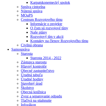
Karpatskonemecký spolok
Správa cintorína
Nútená správa
MOaPS
Centrum Rozvojového tímu
Informácie o projekte
O čom sú rozvojové tímy
Naše plány
Rozvojový tím v akcii
Kontakty na členov Rozvojového tímu
Civilná obrana
Samospráva
Starosta
Starosta 2014 - 2022
Zástupca starostu
Hlavný kontrolór
Obecné zastupiteľstvo
Úradná tabuľa
Úradné hodiny
Stavebný úrad
Školstvo
Obecná knižnica
Zvoz a separovanie odpadu
Tlačivá na stiahnutie
Infozákon