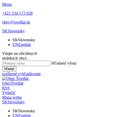
Menu
+421 534 172 028
obec@svedlar.sk
SK
Slovensky
SK
Slovensky
EN
English
Vitajte na oficiálnych
stránkach obce.
Hľadaný výraz
Hľadať
rozšírené vyhľadávanie
Obec
Švedlár
RSS
Vytlačiť
Mapa webu
SK
Slovensky
SK
Slovensky
EN
English