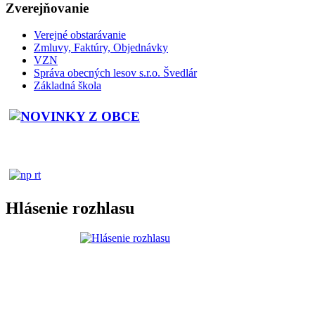
Zverejňovanie
Verejné obstarávanie
Zmluvy, Faktúry, Objednávky
VZN
Správa obecných lesov s.r.o. Švedlár
Základná škola
Hlásenie rozhlasu