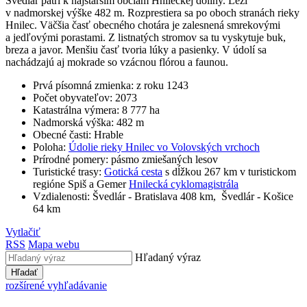
Švedlár patrí k najstarším obciam Hnileckej doliny. Leží
v nadmorskej výške 482 m. Rozprestiera sa po oboch stranách rieky
Hnilec. Väčšia časť obecného chotára je zalesnená smrekovými
a jedľovými porastami. Z listnatých stromov sa tu vyskytuje buk,
breza a javor. Menšiu časť tvoria lúky a pasienky. V údolí sa
nachádzajú aj mokrade so vzácnou flórou a faunou.
Prvá písomná zmienka: z roku 1243
Počet obyvateľov: 2073
Katastrálna výmera: 8 777 ha
Nadmorská výška: 482 m
Obecné časti: Hrable
Poloha:
Údolie rieky Hnilec vo Volovských vrchoch
Prírodné pomery: pásmo zmiešaných lesov
Turistické trasy:
Gotická cesta
s dĺžkou 267 km v turistickom
regióne Spiš a Gemer
Hnilecká cyklomagistrála
Vzdialenosti: Švedlár - Bratislava 408 km, Švedlár - Košice
64 km
Vytlačiť
RSS
Mapa webu
Hľadaný výraz
Hľadať
rozšírené vyhľadávanie