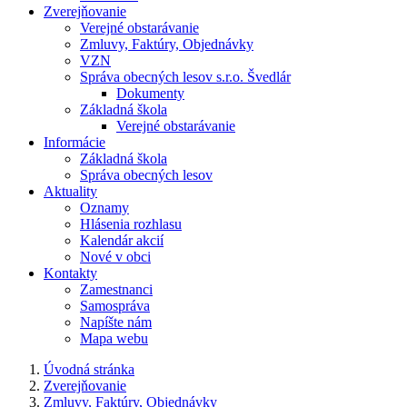
Zverejňovanie
Verejné obstarávanie
Zmluvy, Faktúry, Objednávky
VZN
Správa obecných lesov s.r.o. Švedlár
Dokumenty
Základná škola
Verejné obstarávanie
Informácie
Základná škola
Správa obecných lesov
Aktuality
Oznamy
Hlásenia rozhlasu
Kalendár akcií
Nové v obci
Kontakty
Zamestnanci
Samospráva
Napíšte nám
Mapa webu
Úvodná stránka
Zverejňovanie
Zmluvy, Faktúry, Objednávky