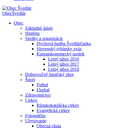
Obec
Švedlár
Obec
Základné údaje
História
Spolky a organizácie
Dychová hudba Švedlárčanka
Slovenský rybársky zväz
Karpatskonemecký spolok
Letný tábor 2016
Letný tábor 2017
Letný tábor 2018
Dobrovoľný hasičský zbor
Šport
Futbal
Florbal
Zdravotníctvo
Cirkev
Rímskokatolícka cirkev
Evanjelická cirkev
Fotogaléria
Ubytovanie
Obecná chata