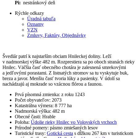
Pi:
nestránkový deň
Rýchle odkazy
Úradná tabuľa
Oznamy
VZN
Zmluvy, Faktúry, Objednávky
Švedlár patrí k najstarším obciam Hnileckej doliny. Leží
v nadmorskej výške 482 m. Rozprestiera sa po oboch stranách rieky
Hnilec. Väčšia časť obecného chotára je zalesnená smrekovými
a jedľovými porastami. Z listnatých stromov sa tu vyskytuje buk,
breza a javor. Menšiu časť tvoria lúky a pasienky. V údolí sa
nachádzajú aj mokrade so vzácnou flórou a faunou.
Prvá písomná zmienka: z roku 1243
Počet obyvateľov: 2073
Katastrálna výmera: 8 777 ha
Nadmorská výška: 482 m
Obecné časti: Hrable
Poloha:
Údolie rieky Hnilec vo Volovských vrchoch
Prírodné pomery: pásmo zmiešaných lesov
Turistické trasy:
Gotická cesta
s dĺžkou 267 km v turistickom