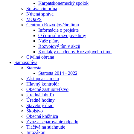
Karpatskonemecký spolok
Správa cintorína
Nútená správa
MOaPS
Centrum Rozvojového tímu
Informácie o projekte
O čom sú rozvojové tímy
Naše plány
Rozvojový tím v akcii
Kontakty na členov Rozvojového tímu
Civilná obrana
Samospráva
Starosta
Starosta 2014 - 2022
Zástupca starostu
Hlavný kontrolór
Obecné zastupiteľstvo
Úradná tabuľa
Úradné hodiny
Stavebný úrad
Školstvo
Obecná knižnica
Zvoz a separovanie odpadu
Tlačivá na stiahnutie
Infozákon