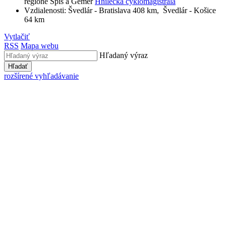
regióne Spiš a Gemer
Hnilecká cyklomagistrála
Vzdialenosti: Švedlár - Bratislava 408 km, Švedlár - Košice
64 km
Vytlačiť
RSS
Mapa webu
Hľadaný výraz
Hľadať
rozšírené vyhľadávanie