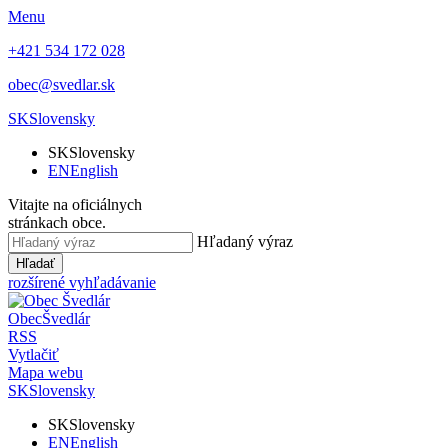
Menu
+421 534 172 028
obec@svedlar.sk
SK
Slovensky
SK
Slovensky
EN
English
Vitajte na oficiálnych
stránkach obce.
Hľadaný výraz
Hľadať
rozšírené vyhľadávanie
Obec
Švedlár
RSS
Vytlačiť
Mapa webu
SK
Slovensky
SK
Slovensky
EN
English