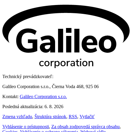
Technický prevádzkovateľ:
Galileo Corporation s.r.o., Čierna Voda 468, 925 06
Kontakt:
Galileo Corporation s.r.o.
Posledná aktualizácia: 6. 8. 2026
Zmena vzhľadu
,
Štruktúra stránok
,
RSS
,
Vytlačiť
Vyhlásenie o prístupnosti
,
Za obsah zodpovedá správca obsahu
,
Cookies
,
Vyhlásenie o ochrane súkromia
,
Webové sídlo