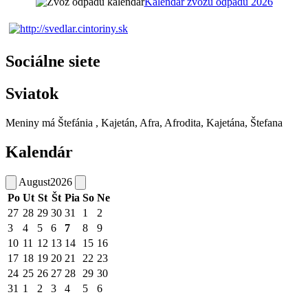
Kalendár zvozu odpadu 2026
Sociálne siete
Sviatok
Meniny má
Štefánia
, Kajetán, Afra, Afrodita, Kajetána, Štefana
Kalendár
August
2026
Po
Ut
St
Št
Pia
So
Ne
27
28
29
30
31
1
2
3
4
5
6
7
8
9
10
11
12
13
14
15
16
17
18
19
20
21
22
23
24
25
26
27
28
29
30
31
1
2
3
4
5
6