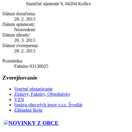
Staničné námestie 9, 04204 Košice
Dátum doručenia:
28. 2. 2013
Dátum splatnosti:
Neuvedené
Dátum úhrady:
20. 3. 2013
Dátum zverejnenia:
28. 2. 2013
Poznámka:
Faktúra 93130025
Zverejňovanie
Verejné obstarávanie
Zmluvy, Faktúry, Objednávky
VZN
Správa obecných lesov s.r.o. Švedlár
Základná škola