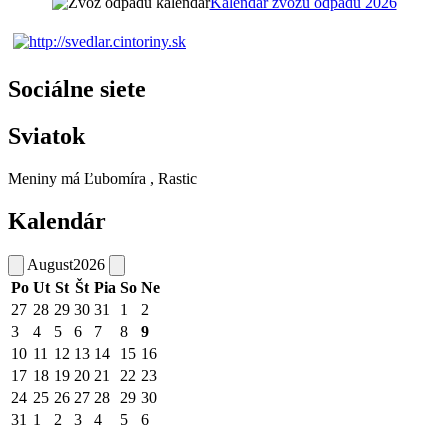
Kalendár zvozu odpadu 2026
Sociálne siete
Sviatok
Meniny má
Ľubomíra
, Rastic
Kalendár
August
2026
Po
Ut
St
Št
Pia
So
Ne
27
28
29
30
31
1
2
3
4
5
6
7
8
9
10
11
12
13
14
15
16
17
18
19
20
21
22
23
24
25
26
27
28
29
30
31
1
2
3
4
5
6