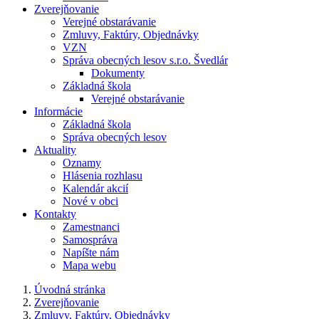
Zverejňovanie
Verejné obstarávanie
Zmluvy, Faktúry, Objednávky
VZN
Správa obecných lesov s.r.o. Švedlár
Dokumenty
Základná škola
Verejné obstarávanie
Informácie
Základná škola
Správa obecných lesov
Aktuality
Oznamy
Hlásenia rozhlasu
Kalendár akcií
Nové v obci
Kontakty
Zamestnanci
Samospráva
Napíšte nám
Mapa webu
Úvodná stránka
Zverejňovanie
Zmluvy, Faktúry, Objednávky