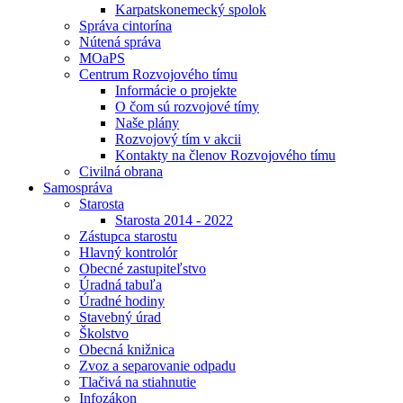
Karpatskonemecký spolok
Správa cintorína
Nútená správa
MOaPS
Centrum Rozvojového tímu
Informácie o projekte
O čom sú rozvojové tímy
Naše plány
Rozvojový tím v akcii
Kontakty na členov Rozvojového tímu
Civilná obrana
Samospráva
Starosta
Starosta 2014 - 2022
Zástupca starostu
Hlavný kontrolór
Obecné zastupiteľstvo
Úradná tabuľa
Úradné hodiny
Stavebný úrad
Školstvo
Obecná knižnica
Zvoz a separovanie odpadu
Tlačivá na stiahnutie
Infozákon