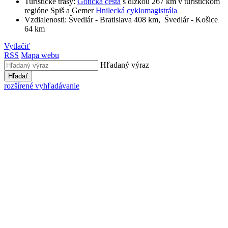
Turistické trasy:
Gotická cesta
s dĺžkou 267 km v turistickom
regióne Spiš a Gemer
Hnilecká cyklomagistrála
Vzdialenosti: Švedlár - Bratislava 408 km, Švedlár - Košice
64 km
Vytlačiť
RSS
Mapa webu
Hľadaný výraz
Hľadať
rozšírené vyhľadávanie