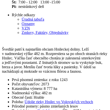
Št:
7:00 - 12:00 13:00 -15:00
Pi:
nestránkový deň
Rýchle odkazy
Úradná tabuľa
Oznamy
VZN
Zmluvy, Faktúry, Objednávky
Švedlár patrí k najstarším obciam Hnileckej doliny. Leží
v nadmorskej výške 482 m. Rozprestiera sa po oboch stranách rieky
Hnilec. Väčšia časť obecného chotára je zalesnená smrekovými
a jedľovými porastami. Z listnatých stromov sa tu vyskytuje buk,
breza a javor. Menšiu časť tvoria lúky a pasienky. V údolí sa
nachádzajú aj mokrade so vzácnou flórou a faunou.
Prvá písomná zmienka: z roku 1243
Počet obyvateľov: 2073
Katastrálna výmera: 8 777 ha
Nadmorská výška: 482 m
Obecné časti: Hrable
Poloha:
Údolie rieky Hnilec vo Volovských vrchoch
Prírodné pomery: pásmo zmiešaných lesov