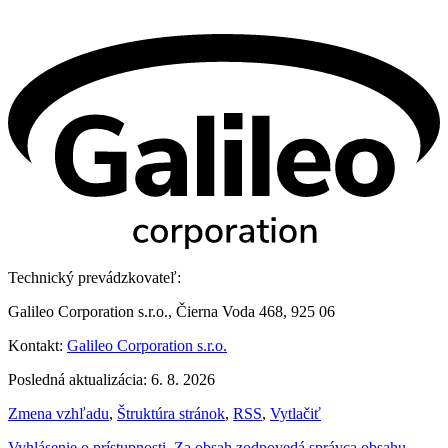
Technický prevádzkovateľ:
Galileo Corporation s.r.o., Čierna Voda 468, 925 06
Kontakt:
Galileo Corporation s.r.o.
Posledná aktualizácia: 6. 8. 2026
Zmena vzhľadu
,
Štruktúra stránok
,
RSS
,
Vytlačiť
Vyhlásenie o prístupnosti
,
Za obsah zodpovedá správca obsahu
,