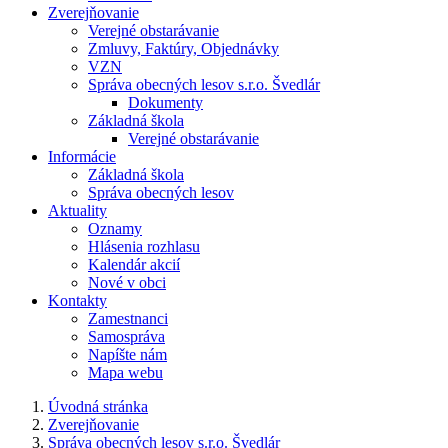
Zverejňovanie
Verejné obstarávanie
Zmluvy, Faktúry, Objednávky
VZN
Správa obecných lesov s.r.o. Švedlár
Dokumenty
Základná škola
Verejné obstarávanie
Informácie
Základná škola
Správa obecných lesov
Aktuality
Oznamy
Hlásenia rozhlasu
Kalendár akcií
Nové v obci
Kontakty
Zamestnanci
Samospráva
Napíšte nám
Mapa webu
Úvodná stránka
Zverejňovanie
Správa obecných lesov s.r.o. Švedlár