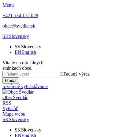
Menu
+421 534 172 028
obec@svedlar.sk
SK
Slovensky
SK
Slovensky
EN
English
Vitajte na oficiálnych
stránkach obce.
Hľadaný výraz
Hľadať
rozšírené vyhľadávanie
Obec
Švedlár
RSS
Vytlačiť
Mapa webu
SK
Slovensky
SK
Slovensky
EN
English