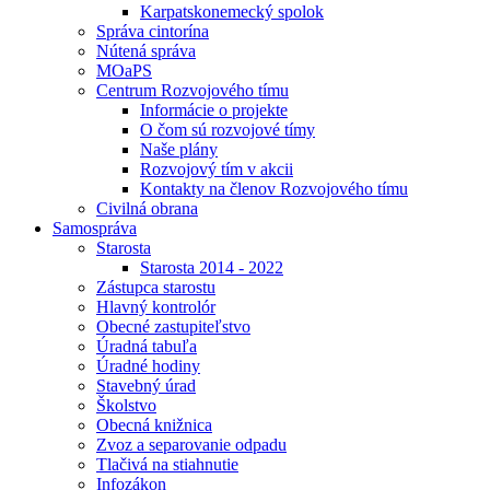
Karpatskonemecký spolok
Správa cintorína
Nútená správa
MOaPS
Centrum Rozvojového tímu
Informácie o projekte
O čom sú rozvojové tímy
Naše plány
Rozvojový tím v akcii
Kontakty na členov Rozvojového tímu
Civilná obrana
Samospráva
Starosta
Starosta 2014 - 2022
Zástupca starostu
Hlavný kontrolór
Obecné zastupiteľstvo
Úradná tabuľa
Úradné hodiny
Stavebný úrad
Školstvo
Obecná knižnica
Zvoz a separovanie odpadu
Tlačivá na stiahnutie
Infozákon