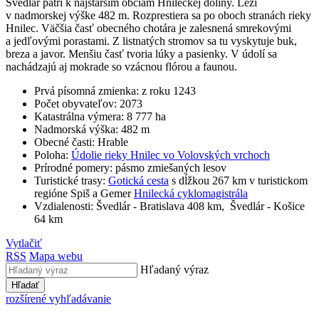
Švedlár patrí k najstarším obciam Hnileckej doliny. Leží
v nadmorskej výške 482 m. Rozprestiera sa po oboch stranách rieky
Hnilec. Väčšia časť obecného chotára je zalesnená smrekovými
a jedľovými porastami. Z listnatých stromov sa tu vyskytuje buk,
breza a javor. Menšiu časť tvoria lúky a pasienky. V údolí sa
nachádzajú aj mokrade so vzácnou flórou a faunou.
Prvá písomná zmienka: z roku 1243
Počet obyvateľov: 2073
Katastrálna výmera: 8 777 ha
Nadmorská výška: 482 m
Obecné časti: Hrable
Poloha:
Údolie rieky Hnilec vo Volovských vrchoch
Prírodné pomery: pásmo zmiešaných lesov
Turistické trasy:
Gotická cesta
s dĺžkou 267 km v turistickom
regióne Spiš a Gemer
Hnilecká cyklomagistrála
Vzdialenosti: Švedlár - Bratislava 408 km, Švedlár - Košice
64 km
Vytlačiť
RSS
Mapa webu
Hľadaný výraz
Hľadať
rozšírené vyhľadávanie