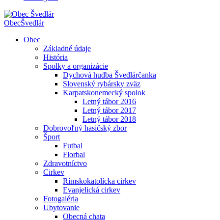
Obec
Švedlár
Obec
Základné údaje
História
Spolky a organizácie
Dychová hudba Švedlárčanka
Slovenský rybársky zväz
Karpatskonemecký spolok
Letný tábor 2016
Letný tábor 2017
Letný tábor 2018
Dobrovoľný hasičský zbor
Šport
Futbal
Florbal
Zdravotníctvo
Cirkev
Rímskokatolícka cirkev
Evanjelická cirkev
Fotogaléria
Ubytovanie
Obecná chata