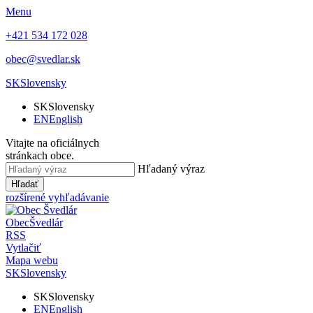
Menu
+421 534 172 028
obec@svedlar.sk
SK
Slovensky
SK
Slovensky
EN
English
Vitajte na oficiálnych
stránkach obce.
Hľadaný výraz
Hľadať
rozšírené vyhľadávanie
Obec
Švedlár
RSS
Vytlačiť
Mapa webu
SK
Slovensky
SK
Slovensky
EN
English