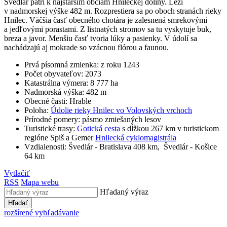
Švedlár patrí k najstarším obciam Hnileckej doliny. Leží
v nadmorskej výške 482 m. Rozprestiera sa po oboch stranách rieky
Hnilec. Väčšia časť obecného chotára je zalesnená smrekovými
a jedľovými porastami. Z listnatých stromov sa tu vyskytuje buk,
breza a javor. Menšiu časť tvoria lúky a pasienky. V údolí sa
nachádzajú aj mokrade so vzácnou flórou a faunou.
Prvá písomná zmienka: z roku 1243
Počet obyvateľov: 2073
Katastrálna výmera: 8 777 ha
Nadmorská výška: 482 m
Obecné časti: Hrable
Poloha:
Údolie rieky Hnilec vo Volovských vrchoch
Prírodné pomery: pásmo zmiešaných lesov
Turistické trasy:
Gotická cesta
s dĺžkou 267 km v turistickom
regióne Spiš a Gemer
Hnilecká cyklomagistrála
Vzdialenosti: Švedlár - Bratislava 408 km, Švedlár - Košice
64 km
Vytlačiť
RSS
Mapa webu
Hľadaný výraz
Hľadať
rozšírené vyhľadávanie