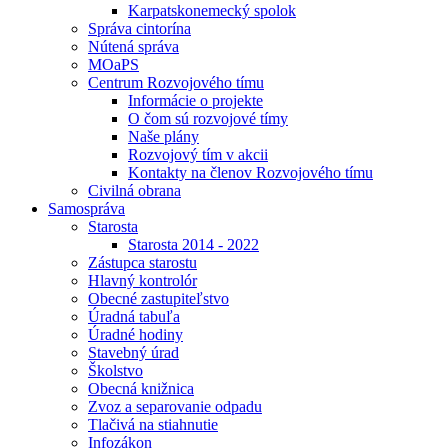
Karpatskonemecký spolok
Správa cintorína
Nútená správa
MOaPS
Centrum Rozvojového tímu
Informácie o projekte
O čom sú rozvojové tímy
Naše plány
Rozvojový tím v akcii
Kontakty na členov Rozvojového tímu
Civilná obrana
Samospráva
Starosta
Starosta 2014 - 2022
Zástupca starostu
Hlavný kontrolór
Obecné zastupiteľstvo
Úradná tabuľa
Úradné hodiny
Stavebný úrad
Školstvo
Obecná knižnica
Zvoz a separovanie odpadu
Tlačivá na stiahnutie
Infozákon