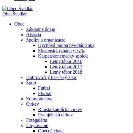
Obec
Švedlár
Obec
Základné údaje
História
Spolky a organizácie
Dychová hudba Švedlárčanka
Slovenský rybársky zväz
Karpatskonemecký spolok
Letný tábor 2016
Letný tábor 2017
Letný tábor 2018
Dobrovoľný hasičský zbor
Šport
Futbal
Florbal
Zdravotníctvo
Cirkev
Rímskokatolícka cirkev
Evanjelická cirkev
Fotogaléria
Ubytovanie
Obecná chata