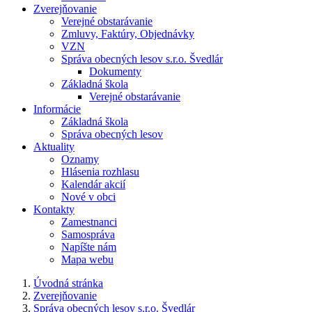
Zverejňovanie
Verejné obstarávanie
Zmluvy, Faktúry, Objednávky
VZN
Správa obecných lesov s.r.o. Švedlár
Dokumenty
Základná škola
Verejné obstarávanie
Informácie
Základná škola
Správa obecných lesov
Aktuality
Oznamy
Hlásenia rozhlasu
Kalendár akcií
Nové v obci
Kontakty
Zamestnanci
Samospráva
Napíšte nám
Mapa webu
Úvodná stránka
Zverejňovanie
Správa obecných lesov s.r.o. Švedlár