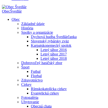
Obec
Švedlár
Obec
Základné údaje
História
Spolky a organizácie
Dychová hudba Švedlárčanka
Slovenský rybársky zväz
Karpatskonemecký spolok
Letný tábor 2016
Letný tábor 2017
Letný tábor 2018
Dobrovoľný hasičský zbor
Šport
Futbal
Florbal
Zdravotníctvo
Cirkev
Rímskokatolícka cirkev
Evanjelická cirkev
Fotogaléria
Ubytovanie
Obecná chata