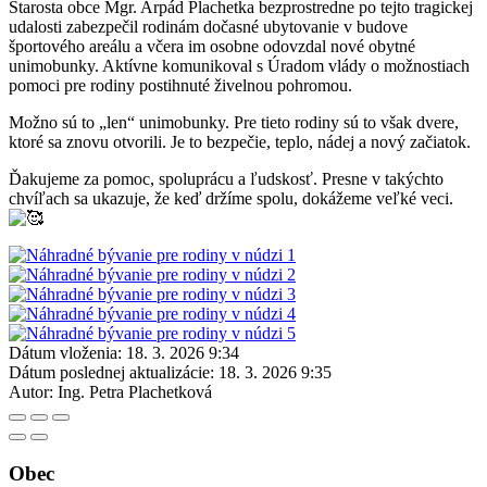
Starosta obce Mgr. Arpád Plachetka bezprostredne po tejto tragickej
udalosti zabezpečil rodinám dočasné ubytovanie v budove
športového areálu a včera im osobne odovzdal nové obytné
unimobunky. Aktívne komunikoval s Úradom vlády o možnostiach
pomoci pre rodiny postihnuté živelnou pohromou.
Možno sú to „len“ unimobunky. Pre tieto rodiny sú to však dvere,
ktoré sa znovu otvorili. Je to bezpečie, teplo, nádej a nový začiatok.
Ďakujeme za pomoc, spoluprácu a ľudskosť. Presne v takýchto
chvíľach sa ukazuje, že keď držíme spolu, dokážeme veľké veci.
Dátum vloženia:
18. 3. 2026 9:34
Dátum poslednej aktualizácie:
18. 3. 2026 9:35
Autor:
Ing. Petra Plachetková
Obec