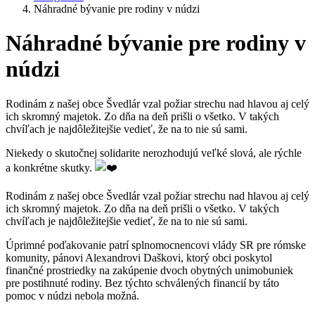
Náhradné bývanie pre rodiny v núdzi
Náhradné bývanie pre rodiny v
núdzi
Rodinám z našej obce Švedlár vzal požiar strechu nad hlavou aj celý
ich skromný majetok. Zo dňa na deň prišli o všetko. V takých
chvíľach je najdôležitejšie vedieť, že na to nie sú sami.
Niekedy o skutočnej solidarite nerozhodujú veľké slová, ale rýchle
a konkrétne skutky.
Rodinám z našej obce Švedlár vzal požiar strechu nad hlavou aj celý
ich skromný majetok. Zo dňa na deň prišli o všetko. V takých
chvíľach je najdôležitejšie vedieť, že na to nie sú sami.
Úprimné poďakovanie patrí splnomocnencovi vlády SR pre rómske
komunity, pánovi Alexandrovi Daškovi, ktorý obci poskytol
finančné prostriedky na zakúpenie dvoch obytných unimobuniek
pre postihnuté rodiny. Bez týchto schválených financií by táto
pomoc v núdzi nebola možná.