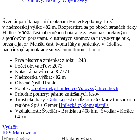
Zmluvy, Faktúry, Objednávky
Švedlár patrí k najstarším obciam Hnileckej doliny. Leží
v nadmorskej výške 482 m. Rozprestiera sa po oboch stranách rieky
Hnilec. Väčšia časť obecného chotára je zalesnená smrekovými
a jedľovými porastami. Z listnatých stromov sa tu vyskytuje buk,
breza a javor. Menšiu časť tvoria lúky a pasienky. V údolí sa
nachádzajú aj mokrade so vzácnou flórou a faunou.
Prvá písomná zmienka: z roku 1243
Počet obyvateľov: 2073
Katastrálna výmera: 8 777 ha
Nadmorská výška: 482 m
Obecné časti: Hrable
Poloha:
Údolie rieky Hnilec vo Volovských vrchoch
Prírodné pomery: pásmo zmiešaných lesov
Turistické trasy:
Gotická cesta
s dĺžkou 267 km v turistickom
regióne Spiš a Gemer
Hnilecká cyklomagistrála
Vzdialenosti: Švedlár - Bratislava 408 km, Švedlár - Košice
64 km
Vytlačiť
RSS
Mapa webu
Hľadaný výraz