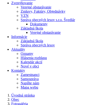
Zverejňovanie
Verejné obstarávanie
Zmluvy, Faktúry, Objednávky
VZN
Správa obecných lesov s.r.o. Švedlár
Dokumenty
Základná škola
Verejné obstarávanie
Informácie
Základná škola
Správa obecných lesov
Aktuality
Oznamy
Hlásenia rozhlasu
Kalendár akcií
Nové v obci
Kontakty
Zamestnanci
Samospráva
Napíšte nám
Mapa webu
Úvodná stránka
Obec
Fotogaléria