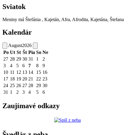
Sviatok
Meniny má
Štefánia
, Kajetán, Afra, Afrodita, Kajetána, Štefana
Kalendár
August
2026
Po
Ut
St
Št
Pia
So
Ne
27
28
29
30
31
1
2
3
4
5
6
7
8
9
10
11
12
13
14
15
16
17
18
19
20
21
22
23
24
25
26
27
28
29
30
31
1
2
3
4
5
6
Zaujímavé odkazy
Švedlár z neba