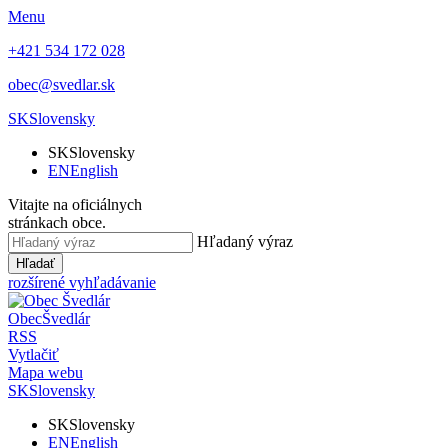
Menu
+421 534 172 028
obec@svedlar.sk
SK
Slovensky
SK
Slovensky
EN
English
Vitajte na oficiálnych
stránkach obce.
Hľadaný výraz
Hľadať
rozšírené vyhľadávanie
Obec
Švedlár
RSS
Vytlačiť
Mapa webu
SK
Slovensky
SK
Slovensky
EN
English