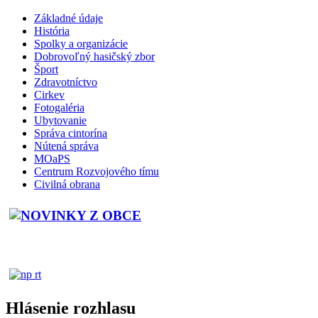
Základné údaje
História
Spolky a organizácie
Dobrovoľný hasičský zbor
Šport
Zdravotníctvo
Cirkev
Fotogaléria
Ubytovanie
Správa cintorína
Nútená správa
MOaPS
Centrum Rozvojového tímu
Civilná obrana
Hlásenie rozhlasu