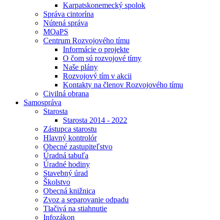
Karpatskonemecký spolok
Správa cintorína
Nútená správa
MOaPS
Centrum Rozvojového tímu
Informácie o projekte
O čom sú rozvojové tímy
Naše plány
Rozvojový tím v akcii
Kontakty na členov Rozvojového tímu
Civilná obrana
Samospráva
Starosta
Starosta 2014 - 2022
Zástupca starostu
Hlavný kontrolór
Obecné zastupiteľstvo
Úradná tabuľa
Úradné hodiny
Stavebný úrad
Školstvo
Obecná knižnica
Zvoz a separovanie odpadu
Tlačivá na stiahnutie
Infozákon