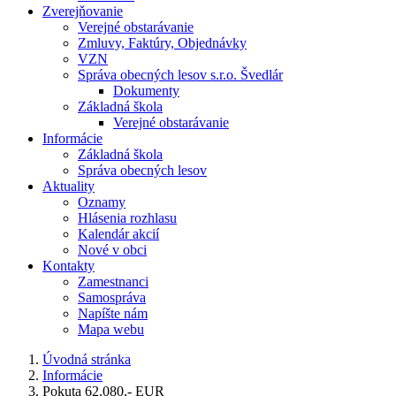
Zverejňovanie
Verejné obstarávanie
Zmluvy, Faktúry, Objednávky
VZN
Správa obecných lesov s.r.o. Švedlár
Dokumenty
Základná škola
Verejné obstarávanie
Informácie
Základná škola
Správa obecných lesov
Aktuality
Oznamy
Hlásenia rozhlasu
Kalendár akcií
Nové v obci
Kontakty
Zamestnanci
Samospráva
Napíšte nám
Mapa webu
Úvodná stránka
Informácie
Pokuta 62.080,- EUR