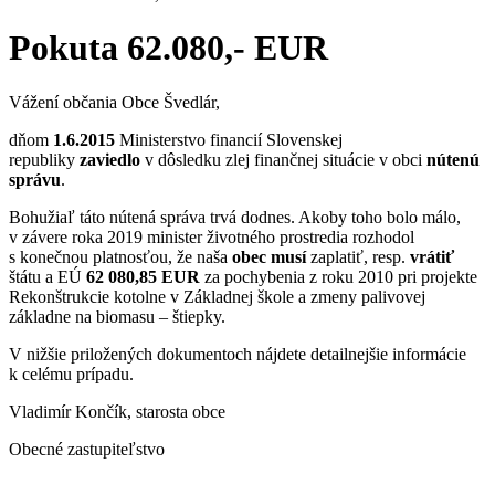
Pokuta 62.080,- EUR
Vážení občania Obce Švedlár,
dňom
1.6.2015
Ministerstvo financií Slovenskej
republiky
zaviedlo
v dôsledku zlej finančnej situácie v obci
nútenú
správu
.
Bohužiaľ táto nútená správa trvá dodnes. Akoby toho bolo málo,
v závere roka 2019 minister životného prostredia rozhodol
s konečnou platnosťou, že naša
obec musí
zaplatiť, resp.
vrátiť
štátu a EÚ
62 080,85 EUR
za pochybenia z roku 2010 pri projekte
Rekonštrukcie kotolne v Základnej škole a zmeny palivovej
základne na biomasu – štiepky.
V nižšie priložených dokumentoch nájdete detailnejšie informácie
k celému prípadu.
Vladimír Končík, starosta obce
Obecné zastupiteľstvo