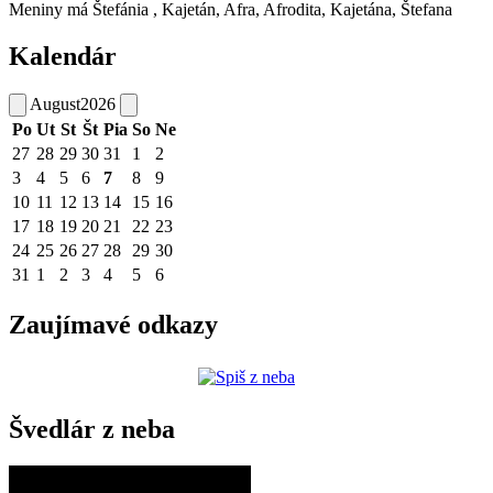
Meniny má
Štefánia
, Kajetán, Afra, Afrodita, Kajetána, Štefana
Kalendár
August
2026
Po
Ut
St
Št
Pia
So
Ne
27
28
29
30
31
1
2
3
4
5
6
7
8
9
10
11
12
13
14
15
16
17
18
19
20
21
22
23
24
25
26
27
28
29
30
31
1
2
3
4
5
6
Zaujímavé odkazy
Švedlár z neba