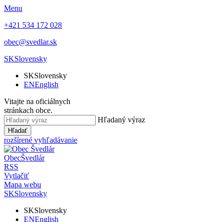
Menu
+421 534 172 028
obec@svedlar.sk
SK
Slovensky
SK
Slovensky
EN
English
Vitajte na oficiálnych
stránkach obce.
Hľadaný výraz
Hľadať
rozšírené vyhľadávanie
Obec
Švedlár
RSS
Vytlačiť
Mapa webu
SK
Slovensky
SK
Slovensky
EN
English