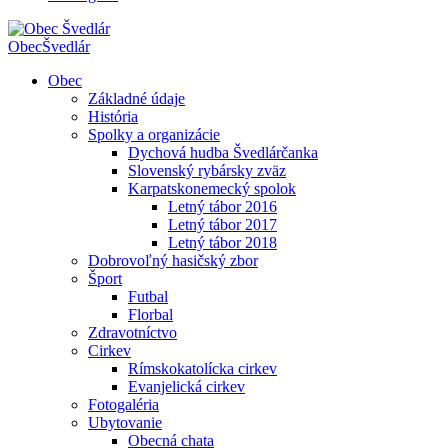
Obec
Švedlár
Obec
Základné údaje
História
Spolky a organizácie
Dychová hudba Švedlárčanka
Slovenský rybársky zväz
Karpatskonemecký spolok
Letný tábor 2016
Letný tábor 2017
Letný tábor 2018
Dobrovoľný hasičský zbor
Šport
Futbal
Florbal
Zdravotníctvo
Cirkev
Rímskokatolícka cirkev
Evanjelická cirkev
Fotogaléria
Ubytovanie
Obecná chata