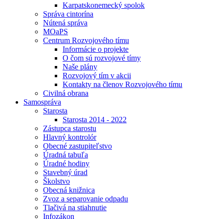
Karpatskonemecký spolok
Správa cintorína
Nútená správa
MOaPS
Centrum Rozvojového tímu
Informácie o projekte
O čom sú rozvojové tímy
Naše plány
Rozvojový tím v akcii
Kontakty na členov Rozvojového tímu
Civilná obrana
Samospráva
Starosta
Starosta 2014 - 2022
Zástupca starostu
Hlavný kontrolór
Obecné zastupiteľstvo
Úradná tabuľa
Úradné hodiny
Stavebný úrad
Školstvo
Obecná knižnica
Zvoz a separovanie odpadu
Tlačivá na stiahnutie
Infozákon