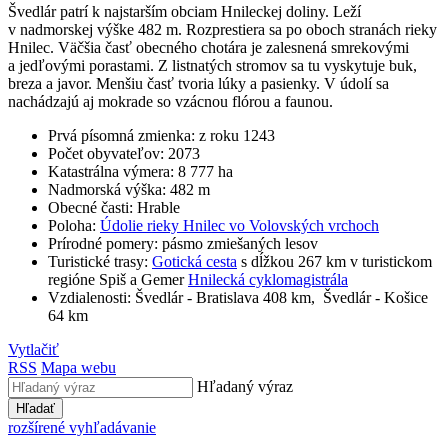
Švedlár patrí k najstarším obciam Hnileckej doliny. Leží
v nadmorskej výške 482 m. Rozprestiera sa po oboch stranách rieky
Hnilec. Väčšia časť obecného chotára je zalesnená smrekovými
a jedľovými porastami. Z listnatých stromov sa tu vyskytuje buk,
breza a javor. Menšiu časť tvoria lúky a pasienky. V údolí sa
nachádzajú aj mokrade so vzácnou flórou a faunou.
Prvá písomná zmienka: z roku 1243
Počet obyvateľov: 2073
Katastrálna výmera: 8 777 ha
Nadmorská výška: 482 m
Obecné časti: Hrable
Poloha:
Údolie rieky Hnilec vo Volovských vrchoch
Prírodné pomery: pásmo zmiešaných lesov
Turistické trasy:
Gotická cesta
s dĺžkou 267 km v turistickom
regióne Spiš a Gemer
Hnilecká cyklomagistrála
Vzdialenosti: Švedlár - Bratislava 408 km, Švedlár - Košice
64 km
Vytlačiť
RSS
Mapa webu
Hľadaný výraz
Hľadať
rozšírené vyhľadávanie