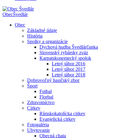
Obec
Švedlár
Obec
Základné údaje
História
Spolky a organizácie
Dychová hudba Švedlárčanka
Slovenský rybársky zväz
Karpatskonemecký spolok
Letný tábor 2016
Letný tábor 2017
Letný tábor 2018
Dobrovoľný hasičský zbor
Šport
Futbal
Florbal
Zdravotníctvo
Cirkev
Rímskokatolícka cirkev
Evanjelická cirkev
Fotogaléria
Ubytovanie
Obecná chata