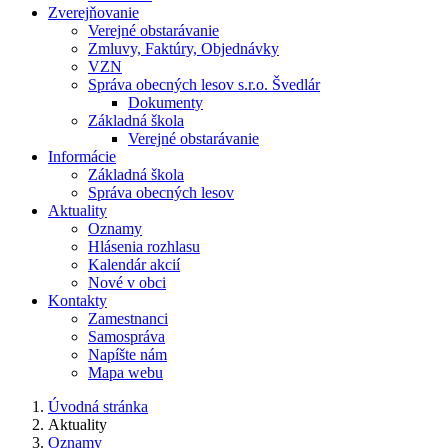
Zverejňovanie
Verejné obstarávanie
Zmluvy, Faktúry, Objednávky
VZN
Správa obecných lesov s.r.o. Švedlár
Dokumenty
Základná škola
Verejné obstarávanie
Informácie
Základná škola
Správa obecných lesov
Aktuality
Oznamy
Hlásenia rozhlasu
Kalendár akcií
Nové v obci
Kontakty
Zamestnanci
Samospráva
Napíšte nám
Mapa webu
Úvodná stránka
Aktuality
Oznamy