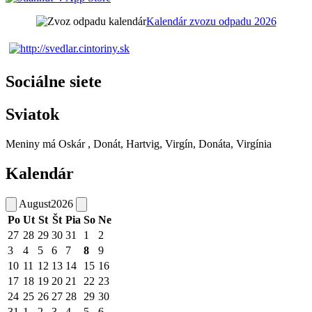
Kalendár zvozu odpadu 2026
Sociálne siete
Sviatok
Meniny má
Oskár
, Donát, Hartvig, Virgín, Donáta, Virgínia
Kalendár
August
2026
Po
Ut
St
Št
Pia
So
Ne
27
28
29
30
31
1
2
3
4
5
6
7
8
9
10
11
12
13
14
15
16
17
18
19
20
21
22
23
24
25
26
27
28
29
30
31
1
2
3
4
5
6