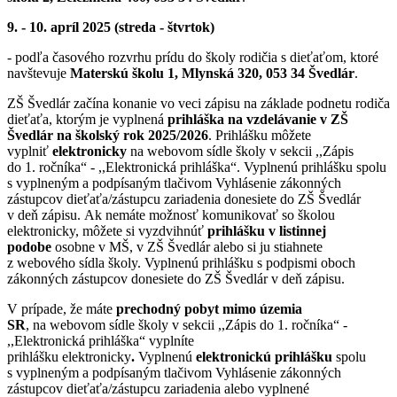
9. - 10. apríl 2025 (streda - štvrtok)
- podľa časového rozvrhu prídu do školy rodičia s dieťaťom, ktoré
navštevuje
Materskú školu 1, Mlynská 320, 053 34 Švedlár
.
ZŠ Švedlár začína konanie vo veci zápisu na základe podnetu rodiča
dieťaťa, ktorým je vyplnená
prihláška na vzdelávanie v ZŠ
Švedlár na školský rok 2025/2026
. Prihlášku
môžete
vyplniť
elektronicky
na webovom sídle školy v sekcii ,,Zápis
do 1. ročníka“ - ,,Elektronická prihláška“. Vyplnenú prihlášku spolu
s vyplneným a podpísaným tlačivom Vyhlásenie zákonných
zástupcov dieťaťa/zástupcu zariadenia donesiete do ZŠ Švedlár
v deň zápisu. Ak nemáte možnosť komunikovať so školou
elektronicky, môžete si vyzdvihnúť
prihlášku v listinnej
podobe
osobne v MŠ, v ZŠ Švedlár alebo si ju stiahnete
z webového sídla školy. Vyplnenú prihlášku s podpismi oboch
zákonných zástupcov donesiete do ZŠ Švedlár v deň zápisu.
V prípade, že máte
prechodný pobyt mimo územia
SR
, na webovom sídle školy v sekcii ,,Zápis do 1. ročníka“ -
,,Elektronická prihláška“ vyplníte
prihlášku elektronicky
.
Vyplnenú
elektronickú
prihlášku
spolu
s vyplneným a podpísaným tlačivom Vyhlásenie zákonných
zástupcov dieťaťa/zástupcu zariadenia alebo vyplnené