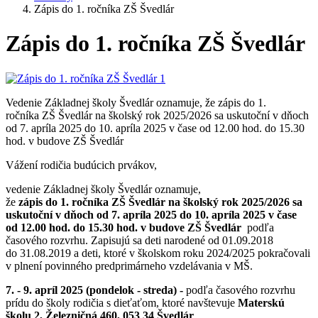
Zápis do 1. ročníka ZŠ Švedlár
Zápis do 1. ročníka ZŠ Švedlár
Vedenie Základnej školy Švedlár oznamuje, že zápis do 1.
ročníka ZŠ Švedlár na školský rok 2025/2026 sa uskutoční v dňoch
od 7. apríla 2025 do 10. apríla 2025 v čase od 12.00 hod. do 15.30
hod. v budove ZŠ Švedlár
Vážení rodičia budúcich prvákov,
vedenie Základnej školy Švedlár oznamuje,
že
zápis
do 1. ročníka ZŠ Švedlár
na
školský rok 2025/2026 sa
uskutoční v dňoch od
7. apríla 2025 do 10. apríla 2025
v čase
od 12.00 hod. do 15.30 hod.
v
budove ZŠ Švedlár
podľa
časového rozvrhu. Zapisujú sa deti narodené od 01.09.2018
do 31.08.2019 a deti, ktoré v školskom roku 2024/2025 pokračovali
v plnení povinného predprimárneho vzdelávania v MŠ.
7. - 9. apríl 2025 (pondelok - streda) -
podľa časového rozvrhu
prídu do školy rodičia s dieťaťom, ktoré navštevuje
Materskú
školu 2, Železničná 460, 053 34 Švedlár
.