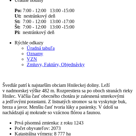
Úradné hodiny
Po:
7:00 - 12:00 13:00 -15:00
Ut:
nestránkový deň
St:
7:00 - 12:00 13:00 -17:00
Št:
7:00 - 12:00 13:00 -15:00
Pi:
nestránkový deň
Rýchle odkazy
Úradná tabuľa
Oznamy
VZN
Zmluvy, Faktúry, Objednávky
Švedlár patrí k najstarším obciam Hnileckej doliny. Leží
v nadmorskej výške 482 m. Rozprestiera sa po oboch stranách rieky
Hnilec. Väčšia časť obecného chotára je zalesnená smrekovými
a jedľovými porastami. Z listnatých stromov sa tu vyskytuje buk,
breza a javor. Menšiu časť tvoria lúky a pasienky. V údolí sa
nachádzajú aj mokrade so vzácnou flórou a faunou.
Prvá písomná zmienka: z roku 1243
Počet obyvateľov: 2073
Katastrálna výmera: 8 777 ha