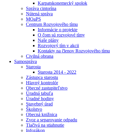
Karpatskonemecký spolok
Správa cintorína
Nútená správa
MOaPS
Centrum Rozvojového tímu
Informácie o projekte
O čom sú rozvojové tímy
Naše plány
Rozvojový tím v akcii
Kontakty na členov Rozvojového tímu
Civilná obrana
Samospráva
Starosta
Starosta 2014 - 2022
Zástupca starostu
Hlavný kontrolór
Obecné zastupiteľstvo
Úradná tabuľa
Úradné hodiny
Stavebný úrad
Školstvo
Obecná knižnica
Zvoz a separovanie odpadu
Tlačivá na stiahnutie
Infozákon