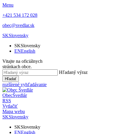
Menu
+421 534 172 028
obec@svedlar.sk
SK
Slovensky
SK
Slovensky
EN
English
Vitajte na oficiálnych
stránkach obce.
Hľadaný výraz
Hľadať
rozšírené vyhľadávanie
Obec
Švedlár
RSS
Vytlačiť
Mapa webu
SK
Slovensky
SK
Slovensky
EN
English