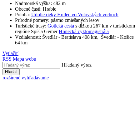
Nadmorská výška: 482 m
Obecné časti: Hrable
Poloha:
Údolie rieky Hnilec vo Volovských vrchoch
Prírodné pomery: pásmo zmiešaných lesov
Turistické trasy:
Gotická cesta
s dĺžkou 267 km v turistickom
regióne Spiš a Gemer
Hnilecká cyklomagistrála
Vzdialenosti: Švedlár - Bratislava 408 km, Švedlár - Košice
64 km
Vytlačiť
RSS
Mapa webu
Hľadaný výraz
Hľadať
rozšírené vyhľadávanie