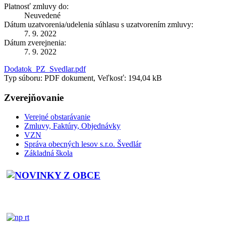
Platnosť zmluvy do:
Neuvedené
Dátum uzatvorenia/udelenia súhlasu s uzatvorením zmluvy:
7. 9. 2022
Dátum zverejnenia:
7. 9. 2022
Dodatok_PZ_Svedlar.pdf
Typ súboru: PDF dokument, Veľkosť: 194,04 kB
Zverejňovanie
Verejné obstarávanie
Zmluvy, Faktúry, Objednávky
VZN
Správa obecných lesov s.r.o. Švedlár
Základná škola