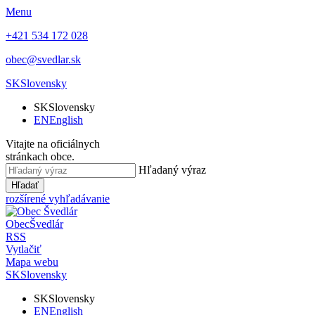
Menu
+421 534 172 028
obec@svedlar.sk
SK
Slovensky
SK
Slovensky
EN
English
Vitajte na oficiálnych
stránkach obce.
Hľadaný výraz
Hľadať
rozšírené vyhľadávanie
Obec
Švedlár
RSS
Vytlačiť
Mapa webu
SK
Slovensky
SK
Slovensky
EN
English