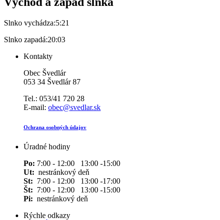
Východ a západ slnka
Slnko vychádza:
5:21
Slnko zapadá:
20:03
Kontakty
Obec Švedlár
053 34 Švedlár 87
Tel.: 053/41 720 28
E-mail:
obec@svedlar.sk
Ochrana osobných údajov
Úradné hodiny
Po:
7:00 - 12:00 13:00 -15:00
Ut:
nestránkový deň
St:
7:00 - 12:00 13:00 -17:00
Št:
7:00 - 12:00 13:00 -15:00
Pi:
nestránkový deň
Rýchle odkazy