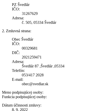
PZ Švedlár
IČO:
31267629
Adresa:
č. 505, 05334 Švedlár
2. Zmluvná strana:
Obec Švedlár
IČO:
00329681
DIČ:
2021259471
Adresa:
Švedlár 87 ,Švedlár ,05334
Telefón:
053/417 2028
E-mail:
obec@svedlar.sk
Meno podpisujúcej osoby:
Funkcia podpisujúcej osoby:
Dátum účinnosti zmluvy:
8. 9. 2022