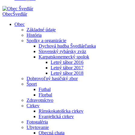
Obec
Švedlár
Obec
Základné údaje
História
Spolky a organizácie
Dychová hudba Švedlárčanka
Slovenský rybársky zväz
Karpatskonemecký spolok
Letný tábor 2016
Letný tábor 2017
Letný tábor 2018
Dobrovoľný hasičský zbor
Šport
Futbal
Florbal
Zdravotníctvo
Cirkev
Rímskokatolícka cirkev
Evanjelická cirkev
Fotogaléria
Ubytovanie
Obecná chata