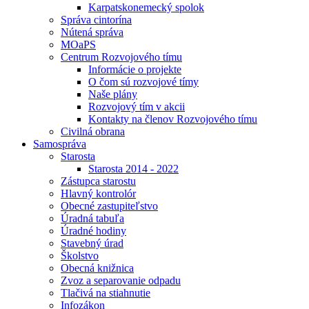
Karpatskonemecký spolok
Správa cintorína
Nútená správa
MOaPS
Centrum Rozvojového tímu
Informácie o projekte
O čom sú rozvojové tímy
Naše plány
Rozvojový tím v akcii
Kontakty na členov Rozvojového tímu
Civilná obrana
Samospráva
Starosta
Starosta 2014 - 2022
Zástupca starostu
Hlavný kontrolór
Obecné zastupiteľstvo
Úradná tabuľa
Úradné hodiny
Stavebný úrad
Školstvo
Obecná knižnica
Zvoz a separovanie odpadu
Tlačivá na stiahnutie
Infozákon