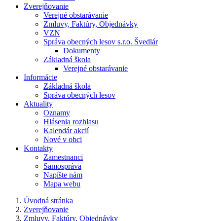
Zverejňovanie
Verejné obstarávanie
Zmluvy, Faktúry, Objednávky
VZN
Správa obecných lesov s.r.o. Švedlár
Dokumenty
Základná škola
Verejné obstarávanie
Informácie
Základná škola
Správa obecných lesov
Aktuality
Oznamy
Hlásenia rozhlasu
Kalendár akcií
Nové v obci
Kontakty
Zamestnanci
Samospráva
Napíšte nám
Mapa webu
Úvodná stránka
Zverejňovanie
Zmluvy, Faktúry, Objednávky