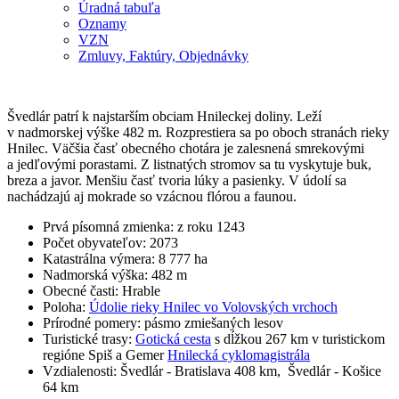
Úradná tabuľa
Oznamy
VZN
Zmluvy, Faktúry, Objednávky
Švedlár patrí k najstarším obciam Hnileckej doliny. Leží
v nadmorskej výške 482 m. Rozprestiera sa po oboch stranách rieky
Hnilec. Väčšia časť obecného chotára je zalesnená smrekovými
a jedľovými porastami. Z listnatých stromov sa tu vyskytuje buk,
breza a javor. Menšiu časť tvoria lúky a pasienky. V údolí sa
nachádzajú aj mokrade so vzácnou flórou a faunou.
Prvá písomná zmienka: z roku 1243
Počet obyvateľov: 2073
Katastrálna výmera: 8 777 ha
Nadmorská výška: 482 m
Obecné časti: Hrable
Poloha:
Údolie rieky Hnilec vo Volovských vrchoch
Prírodné pomery: pásmo zmiešaných lesov
Turistické trasy:
Gotická cesta
s dĺžkou 267 km v turistickom
regióne Spiš a Gemer
Hnilecká cyklomagistrála
Vzdialenosti: Švedlár - Bratislava 408 km, Švedlár - Košice
64 km