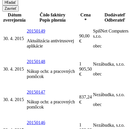
Zavrieť
Dátum
Číslo faktúry
Cena
Dodávateľ
zverejnenia
Popis plnenia
*
Odberateľ
20150149
SpišNet Computers
90,00
s.r.o.
30. 4. 2015
Aktuálizácia antivirusovej
€
aplikácie
obec
20150148
1
Nezábudka, s.r.o.
30. 4. 2015
905,50
Nákup ochr. a pracovných
obec
€
pomôcok
20150147
Nezábudka, s.r.o.
837,24
30. 4. 2015
Nákup ochr. a pracovných
€
obec
pomôcok
20150146
1
Nezábudka, s.r.o.