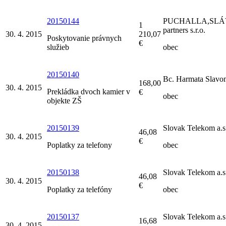
20150144
PUCHALLA,SLÁ
1
partners s.r.o.
30. 4. 2015
210,07
Poskytovanie právnych
€
služieb
obec
20150140
Bc. Harmata Slavo
168,00
30. 4. 2015
Prekládka dvoch kamier v
€
obec
objekte ZŠ
20150139
Slovak Telekom a.s
46,08
30. 4. 2015
€
Poplatky za telefony
obec
20150138
Slovak Telekom a.s
46,08
30. 4. 2015
€
Poplatky za telefóny
obec
20150137
Slovak Telekom a.s
16,68
30. 4. 2015