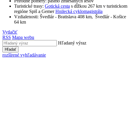
Prírodné pomery: pásmo zmiešaných lesov
Turistické trasy:
Gotická cesta
s dĺžkou 267 km v turistickom
regióne Spiš a Gemer
Hnilecká cyklomagistrála
Vzdialenosti: Švedlár - Bratislava 408 km, Švedlár - Košice
64 km
Vytlačiť
RSS
Mapa webu
Hľadaný výraz
Hľadať
rozšírené vyhľadávanie