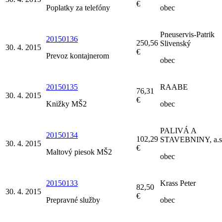
€
Poplatky za telefóny
obec
Pneuservis-Patrik
20150136
250,56
Slivenský
30. 4. 2015
€
Prevoz kontajnerom
obec
20150135
RAABE
76,31
30. 4. 2015
€
Knižky MŠ2
obec
PALIVÁ A
20150134
102,29
STAVEBNINY, a.s
30. 4. 2015
€
Maltový piesok MŠ2
obec
20150133
Krass Peter
82,50
30. 4. 2015
€
Prepravné služby
obec