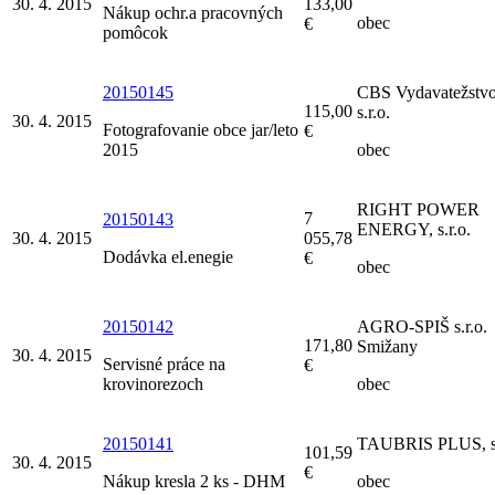
30. 4. 2015
133,00
Nákup ochr.a pracovných
obec
€
pomôcok
20150145
CBS Vydavatežstv
115,00
s.r.o.
30. 4. 2015
Fotografovanie obce jar/leto
€
2015
obec
RIGHT POWER
7
20150143
ENERGY, s.r.o.
30. 4. 2015
055,78
Dodávka el.enegie
€
obec
20150142
AGRO-SPIŠ s.r.o.
171,80
Smižany
30. 4. 2015
Servisné práce na
€
krovinorezoch
obec
20150141
TAUBRIS PLUS, s.
101,59
30. 4. 2015
€
Nákup kresla 2 ks - DHM
obec