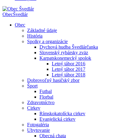
Obec
Švedlár
Obec
Základné údaje
História
Spolky a organizácie
Dychová hudba Švedlárčanka
Slovenský rybársky zväz
Karpatskonemecký spolok
Letný tábor 2016
Letný tábor 2017
Letný tábor 2018
Dobrovoľný hasičský zbor
Šport
Futbal
Florbal
Zdravotníctvo
Cirkev
Rímskokatolícka cirkev
Evanjelická cirkev
Fotogaléria
Ubytovanie
Obecná chata