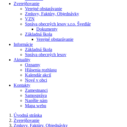
Zverejňovanie
Verejné obstarávanie
Zmluvy, Faktúry, Objednávky
VZN
Správa obecných lesov s.r.o. Švedlár
Dokumenty
Základná škola
Verejné obstarávanie
Informácie
Základná škola
Správa obecných lesov
Aktuality
Oznamy
Hlásenia rozhlasu
Kalendár akcií
Nové v obci
Kontakty
Zamestnanci
Samospráva
Napíšte nám
Mapa webu
Úvodná stránka
Zverejňovanie
Zmluvy, Faktúry, Objednávky