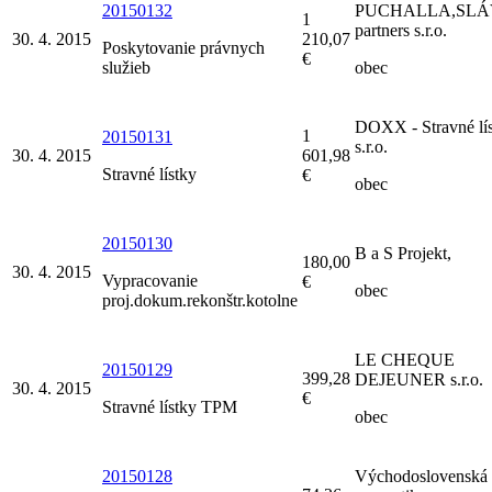
20150132
PUCHALLA,SLÁ
1
partners s.r.o.
30. 4. 2015
210,07
Poskytovanie právnych
€
služieb
obec
DOXX - Stravné lí
1
20150131
s.r.o.
30. 4. 2015
601,98
Stravné lístky
€
obec
20150130
B a S Projekt,
180,00
30. 4. 2015
Vypracovanie
€
obec
proj.dokum.rekonštr.kotolne
LE CHEQUE
20150129
399,28
DEJEUNER s.r.o.
30. 4. 2015
€
Stravné lístky TPM
obec
20150128
Východoslovenská