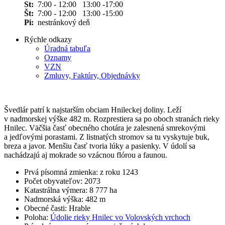
St:
7:00 - 12:00 13:00 -17:00
Št:
7:00 - 12:00 13:00 -15:00
Pi:
nestránkový deň
Rýchle odkazy
Úradná tabuľa
Oznamy
VZN
Zmluvy, Faktúry, Objednávky
Švedlár patrí k najstarším obciam Hnileckej doliny. Leží
v nadmorskej výške 482 m. Rozprestiera sa po oboch stranách rieky
Hnilec. Väčšia časť obecného chotára je zalesnená smrekovými
a jedľovými porastami. Z listnatých stromov sa tu vyskytuje buk,
breza a javor. Menšiu časť tvoria lúky a pasienky. V údolí sa
nachádzajú aj mokrade so vzácnou flórou a faunou.
Prvá písomná zmienka: z roku 1243
Počet obyvateľov: 2073
Katastrálna výmera: 8 777 ha
Nadmorská výška: 482 m
Obecné časti: Hrable
Poloha:
Údolie rieky Hnilec vo Volovských vrchoch