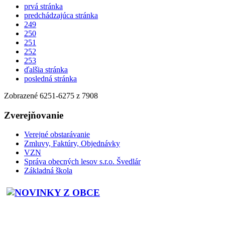
prvá stránka
predchádzajúca stránka
249
250
251
252
253
ďalšia stránka
posledná stránka
Zobrazené
6251
-
6275
z 7908
Zverejňovanie
Verejné obstarávanie
Zmluvy, Faktúry, Objednávky
VZN
Správa obecných lesov s.r.o. Švedlár
Základná škola