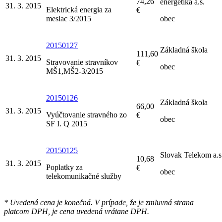
74,26
energetika a.s.
31. 3. 2015
Elektrická energia za
€
mesiac 3/2015
obec
20150127
Základná škola
111,60
31. 3. 2015
Stravovanie stravníkov
€
obec
MŠ1,MŠ2-3/2015
20150126
Základná škola
66,00
31. 3. 2015
Vyúčtovanie stravného zo
€
obec
SF I. Q 2015
20150125
Slovak Telekom a.s
10,68
31. 3. 2015
Poplatky za
€
obec
telekomunikačné služby
* Uvedená cena je konečná. V prípade, že je zmluvná strana
platcom DPH, je cena uvedená vrátane DPH.