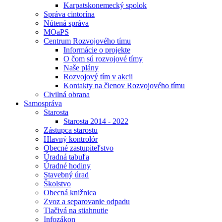
Karpatskonemecký spolok
Správa cintorína
Nútená správa
MOaPS
Centrum Rozvojového tímu
Informácie o projekte
O čom sú rozvojové tímy
Naše plány
Rozvojový tím v akcii
Kontakty na členov Rozvojového tímu
Civilná obrana
Samospráva
Starosta
Starosta 2014 - 2022
Zástupca starostu
Hlavný kontrolór
Obecné zastupiteľstvo
Úradná tabuľa
Úradné hodiny
Stavebný úrad
Školstvo
Obecná knižnica
Zvoz a separovanie odpadu
Tlačivá na stiahnutie
Infozákon