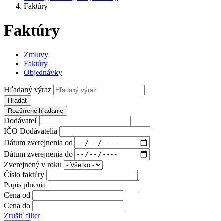
Faktúry
Faktúry
Zmluvy
Faktúry
Objednávky
Hľadaný výraz
Hľadať
Rozšírené hľadanie
Dodávateľ
IČO Dodávatelia
Dátum zverejnenia od
Dátum zverejnenia do
Zverejnený v roku
Číslo faktúry
Popis plnenia
Cena od
Cena do
Zrušiť filter