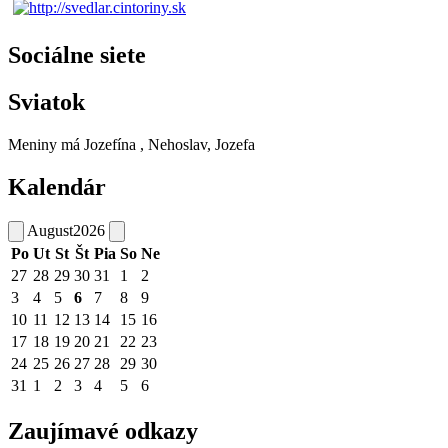
Sociálne siete
Sviatok
Meniny má
Jozefína
, Nehoslav, Jozefa
Kalendár
August
2026
Po
Ut
St
Št
Pia
So
Ne
27
28
29
30
31
1
2
3
4
5
6
7
8
9
10
11
12
13
14
15
16
17
18
19
20
21
22
23
24
25
26
27
28
29
30
31
1
2
3
4
5
6
Zaujímavé odkazy