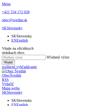
Menu
+421 534 172 028
obec@svedlar.sk
SK
Slovensky
SK
Slovensky
EN
English
Vitajte na oficiálnych
stránkach obce.
Hľadaný výraz
Hľadať
rozšírené vyhľadávanie
Obec
Švedlár
RSS
Vytlačiť
Mapa webu
SK
Slovensky
SK
Slovensky
EN
English