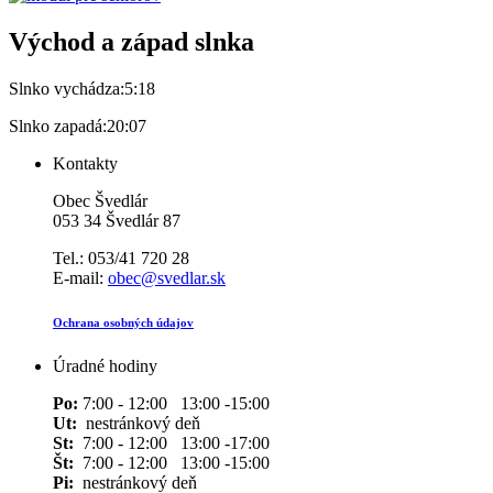
Východ a západ slnka
Slnko vychádza:
5:18
Slnko zapadá:
20:07
Kontakty
Obec Švedlár
053 34 Švedlár 87
Tel.: 053/41 720 28
E-mail:
obec@svedlar.sk
Ochrana osobných údajov
Úradné hodiny
Po:
7:00 - 12:00 13:00 -15:00
Ut:
nestránkový deň
St:
7:00 - 12:00 13:00 -17:00
Št:
7:00 - 12:00 13:00 -15:00
Pi:
nestránkový deň