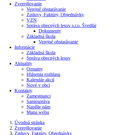
Zverejňovanie
Verejné obstarávanie
Zmluvy, Faktúry, Objednávky
VZN
Správa obecných lesov s.r.o. Švedlár
Dokumenty
Základná škola
Verejné obstarávanie
Informácie
Základná škola
Správa obecných lesov
Aktuality
Oznamy
Hlásenia rozhlasu
Kalendár akcií
Nové v obci
Kontakty
Zamestnanci
Samospráva
Napíšte nám
Mapa webu
Úvodná stránka
Zverejňovanie
Zmluvy, Faktúry, Objednávky