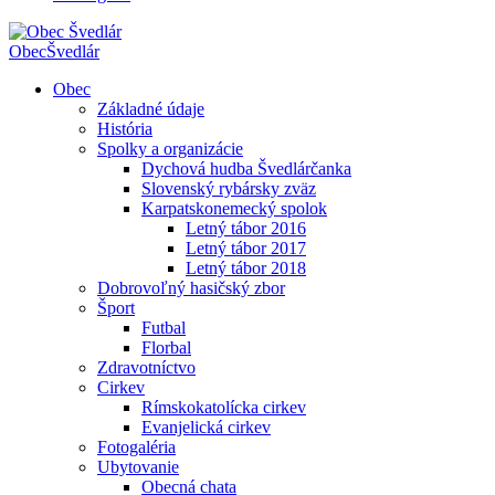
Obec
Švedlár
Obec
Základné údaje
História
Spolky a organizácie
Dychová hudba Švedlárčanka
Slovenský rybársky zväz
Karpatskonemecký spolok
Letný tábor 2016
Letný tábor 2017
Letný tábor 2018
Dobrovoľný hasičský zbor
Šport
Futbal
Florbal
Zdravotníctvo
Cirkev
Rímskokatolícka cirkev
Evanjelická cirkev
Fotogaléria
Ubytovanie
Obecná chata