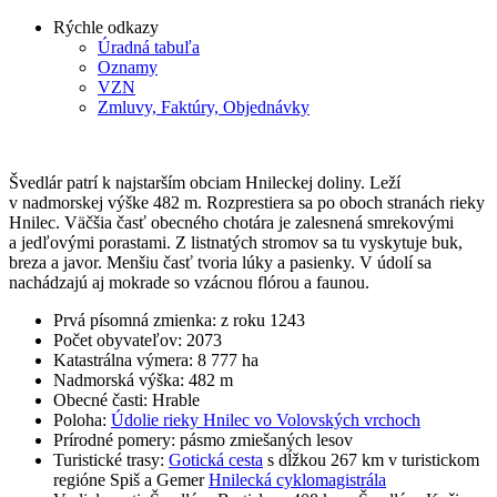
Rýchle odkazy
Úradná tabuľa
Oznamy
VZN
Zmluvy, Faktúry, Objednávky
Švedlár patrí k najstarším obciam Hnileckej doliny. Leží
v nadmorskej výške 482 m. Rozprestiera sa po oboch stranách rieky
Hnilec. Väčšia časť obecného chotára je zalesnená smrekovými
a jedľovými porastami. Z listnatých stromov sa tu vyskytuje buk,
breza a javor. Menšiu časť tvoria lúky a pasienky. V údolí sa
nachádzajú aj mokrade so vzácnou flórou a faunou.
Prvá písomná zmienka: z roku 1243
Počet obyvateľov: 2073
Katastrálna výmera: 8 777 ha
Nadmorská výška: 482 m
Obecné časti: Hrable
Poloha:
Údolie rieky Hnilec vo Volovských vrchoch
Prírodné pomery: pásmo zmiešaných lesov
Turistické trasy:
Gotická cesta
s dĺžkou 267 km v turistickom
regióne Spiš a Gemer
Hnilecká cyklomagistrála