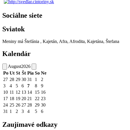
Sociálne siete
Sviatok
Meniny má
Štefánia
, Kajetán, Afra, Afrodita, Kajetána, Štefana
Kalendár
August
2026
Po
Ut
St
Št
Pia
So
Ne
27
28
29
30
31
1
2
3
4
5
6
7
8
9
10
11
12
13
14
15
16
17
18
19
20
21
22
23
24
25
26
27
28
29
30
31
1
2
3
4
5
6
Zaujímavé odkazy