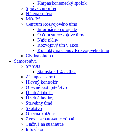
Karpatskonemecký spolok
Správa cintorína
Nútená správa
MOaPS
Centrum Rozvojového tímu
Informácie o projekte
O čom sú rozvojové tímy
Naše plány
Rozvojový tím v akcii
Kontakty na členov Rozvojového tímu
Civilná obrana
Samospráva
Starosta
Starosta 2014 - 2022
Zástupca starostu
Hlavný kontrolór
Obecné zastupiteľstvo
Úradná tabuľa
Úradné hodiny
Stavebný úrad
Školstvo
Obecná knižnica
Zvoz a separovanie odpadu
Tlačivá na stiahnutie
Infozákon