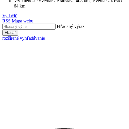
Vzdialenosti: Švedlár - Bratislava 408 km, Švedlár - Košice
64 km
Vytlačiť
RSS
Mapa webu
Hľadaný výraz
Hľadať
rozšírené vyhľadávanie