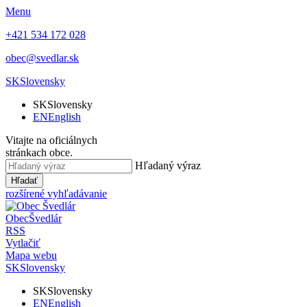
Menu
+421 534 172 028
obec@svedlar.sk
SK
Slovensky
SK
Slovensky
EN
English
Vitajte na oficiálnych
stránkach obce.
Hľadaný výraz
Hľadať
rozšírené vyhľadávanie
Obec
Švedlár
RSS
Vytlačiť
Mapa webu
SK
Slovensky
SK
Slovensky
EN
English