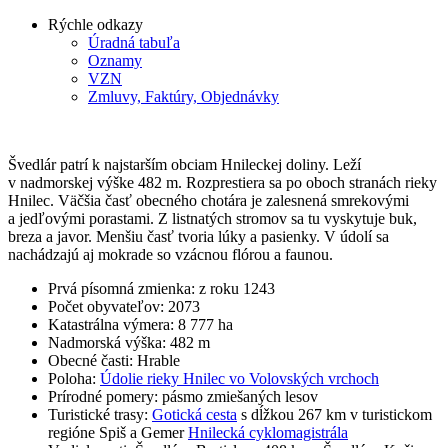
Rýchle odkazy
Úradná tabuľa
Oznamy
VZN
Zmluvy, Faktúry, Objednávky
Švedlár patrí k najstarším obciam Hnileckej doliny. Leží
v nadmorskej výške 482 m. Rozprestiera sa po oboch stranách rieky
Hnilec. Väčšia časť obecného chotára je zalesnená smrekovými
a jedľovými porastami. Z listnatých stromov sa tu vyskytuje buk,
breza a javor. Menšiu časť tvoria lúky a pasienky. V údolí sa
nachádzajú aj mokrade so vzácnou flórou a faunou.
Prvá písomná zmienka: z roku 1243
Počet obyvateľov: 2073
Katastrálna výmera: 8 777 ha
Nadmorská výška: 482 m
Obecné časti: Hrable
Poloha:
Údolie rieky Hnilec vo Volovských vrchoch
Prírodné pomery: pásmo zmiešaných lesov
Turistické trasy:
Gotická cesta
s dĺžkou 267 km v turistickom
regióne Spiš a Gemer
Hnilecká cyklomagistrála