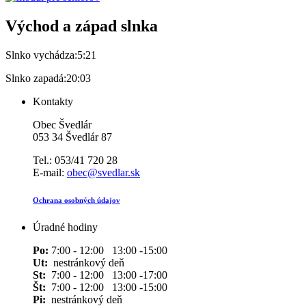
Východ a západ slnka
Slnko vychádza:
5:21
Slnko zapadá:
20:03
Kontakty
Obec Švedlár
053 34 Švedlár 87
Tel.: 053/41 720 28
E-mail:
obec@svedlar.sk
Ochrana osobných údajov
Úradné hodiny
Po:
7:00 - 12:00 13:00 -15:00
Ut:
nestránkový deň
St:
7:00 - 12:00 13:00 -17:00
Št:
7:00 - 12:00 13:00 -15:00
Pi:
nestránkový deň