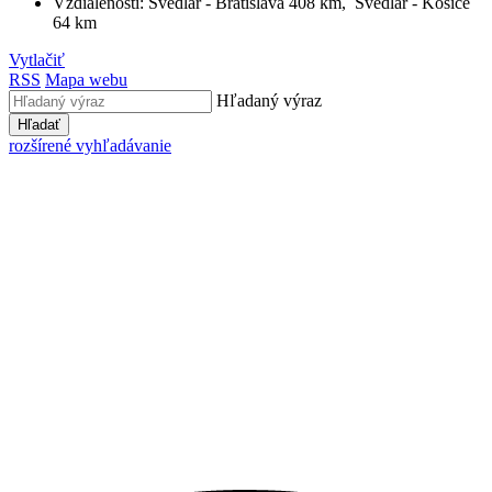
Vzdialenosti: Švedlár - Bratislava 408 km, Švedlár - Košice
64 km
Vytlačiť
RSS
Mapa webu
Hľadaný výraz
Hľadať
rozšírené vyhľadávanie