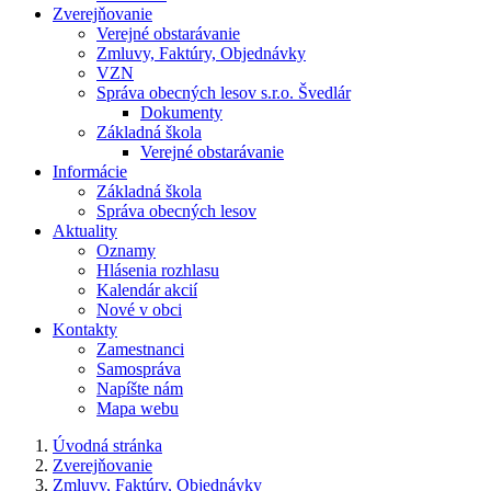
Zverejňovanie
Verejné obstarávanie
Zmluvy, Faktúry, Objednávky
VZN
Správa obecných lesov s.r.o. Švedlár
Dokumenty
Základná škola
Verejné obstarávanie
Informácie
Základná škola
Správa obecných lesov
Aktuality
Oznamy
Hlásenia rozhlasu
Kalendár akcií
Nové v obci
Kontakty
Zamestnanci
Samospráva
Napíšte nám
Mapa webu
Úvodná stránka
Zverejňovanie
Zmluvy, Faktúry, Objednávky