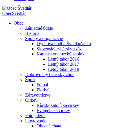
Obec
Švedlár
Obec
Základné údaje
História
Spolky a organizácie
Dychová hudba Švedlárčanka
Slovenský rybársky zväz
Karpatskonemecký spolok
Letný tábor 2016
Letný tábor 2017
Letný tábor 2018
Dobrovoľný hasičský zbor
Šport
Futbal
Florbal
Zdravotníctvo
Cirkev
Rímskokatolícka cirkev
Evanjelická cirkev
Fotogaléria
Ubytovanie
Obecná chata