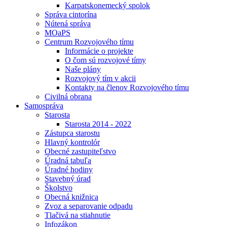
Karpatskonemecký spolok
Správa cintorína
Nútená správa
MOaPS
Centrum Rozvojového tímu
Informácie o projekte
O čom sú rozvojové tímy
Naše plány
Rozvojový tím v akcii
Kontakty na členov Rozvojového tímu
Civilná obrana
Samospráva
Starosta
Starosta 2014 - 2022
Zástupca starostu
Hlavný kontrolór
Obecné zastupiteľstvo
Úradná tabuľa
Úradné hodiny
Stavebný úrad
Školstvo
Obecná knižnica
Zvoz a separovanie odpadu
Tlačivá na stiahnutie
Infozákon