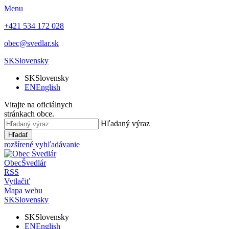
Menu
+421 534 172 028
obec@svedlar.sk
SK
Slovensky
SK
Slovensky
EN
English
Vitajte na oficiálnych
stránkach obce.
Hľadaný výraz
Hľadať
rozšírené vyhľadávanie
Obec
Švedlár
RSS
Vytlačiť
Mapa webu
SK
Slovensky
SK
Slovensky
EN
English