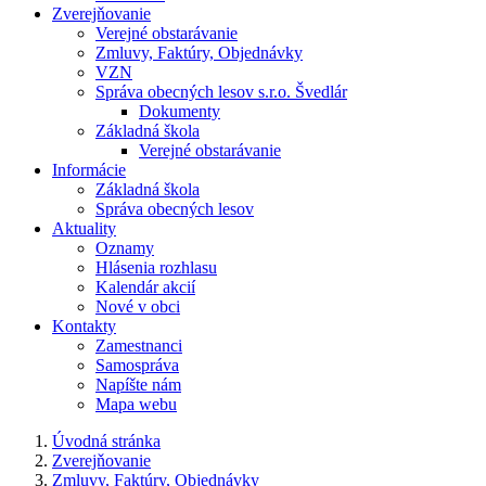
Zverejňovanie
Verejné obstarávanie
Zmluvy, Faktúry, Objednávky
VZN
Správa obecných lesov s.r.o. Švedlár
Dokumenty
Základná škola
Verejné obstarávanie
Informácie
Základná škola
Správa obecných lesov
Aktuality
Oznamy
Hlásenia rozhlasu
Kalendár akcií
Nové v obci
Kontakty
Zamestnanci
Samospráva
Napíšte nám
Mapa webu
Úvodná stránka
Zverejňovanie
Zmluvy, Faktúry, Objednávky