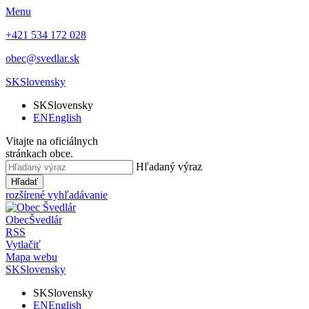
Menu
+421 534 172 028
obec@svedlar.sk
SK
Slovensky
SK
Slovensky
EN
English
Vitajte na oficiálnych
stránkach obce.
Hľadaný výraz
Hľadať
rozšírené vyhľadávanie
Obec
Švedlár
RSS
Vytlačiť
Mapa webu
SK
Slovensky
SK
Slovensky
EN
English