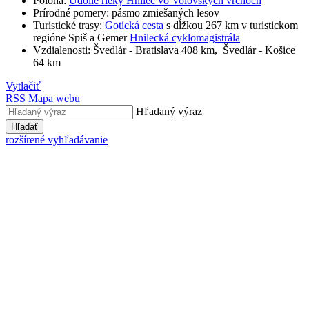
Poloha:
Údolie rieky Hnilec vo Volovských vrchoch
Prírodné pomery: pásmo zmiešaných lesov
Turistické trasy:
Gotická cesta
s dĺžkou 267 km v turistickom
regióne Spiš a Gemer
Hnilecká cyklomagistrála
Vzdialenosti: Švedlár - Bratislava 408 km, Švedlár - Košice
64 km
Vytlačiť
RSS
Mapa webu
Hľadaný výraz
Hľadať
rozšírené vyhľadávanie