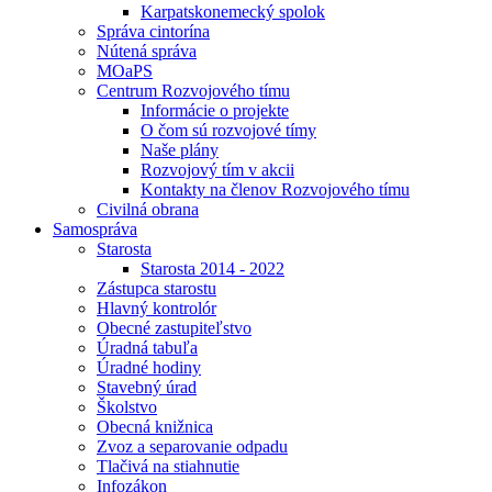
Karpatskonemecký spolok
Správa cintorína
Nútená správa
MOaPS
Centrum Rozvojového tímu
Informácie o projekte
O čom sú rozvojové tímy
Naše plány
Rozvojový tím v akcii
Kontakty na členov Rozvojového tímu
Civilná obrana
Samospráva
Starosta
Starosta 2014 - 2022
Zástupca starostu
Hlavný kontrolór
Obecné zastupiteľstvo
Úradná tabuľa
Úradné hodiny
Stavebný úrad
Školstvo
Obecná knižnica
Zvoz a separovanie odpadu
Tlačivá na stiahnutie
Infozákon