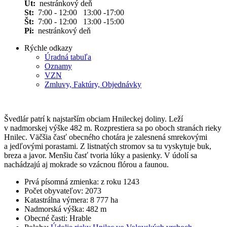
Ut:
nestránkový deň
St:
7:00 - 12:00 13:00 -17:00
Št:
7:00 - 12:00 13:00 -15:00
Pi:
nestránkový deň
Rýchle odkazy
Úradná tabuľa
Oznamy
VZN
Zmluvy, Faktúry, Objednávky
Švedlár patrí k najstarším obciam Hnileckej doliny. Leží
v nadmorskej výške 482 m. Rozprestiera sa po oboch stranách rieky
Hnilec. Väčšia časť obecného chotára je zalesnená smrekovými
a jedľovými porastami. Z listnatých stromov sa tu vyskytuje buk,
breza a javor. Menšiu časť tvoria lúky a pasienky. V údolí sa
nachádzajú aj mokrade so vzácnou flórou a faunou.
Prvá písomná zmienka: z roku 1243
Počet obyvateľov: 2073
Katastrálna výmera: 8 777 ha
Nadmorská výška: 482 m
Obecné časti: Hrable