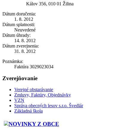
Kálov 356, 010 01 Žilina
Dátum doručenia:
1. 8. 2012
Dátum splatnosti:
Neuvedené
Dátum úhrady:
14. 8. 2012
Dátum zverejnenia:
31. 8. 2012
Poznámka:
Faktúra 3029023034
Zverejňovanie
Verejné obstarávanie
Zmluvy, Faktúry, Objednávky
VZN
Správa obecných lesov s.r.o. Švedlár
Základná škola