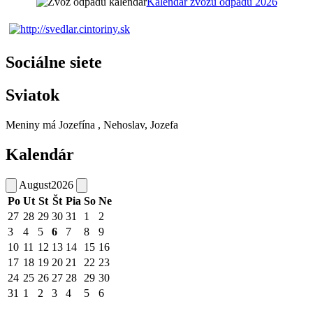
Kalendár zvozu odpadu 2026
Sociálne siete
Sviatok
Meniny má
Jozefína
, Nehoslav, Jozefa
Kalendár
August
2026
Po
Ut
St
Št
Pia
So
Ne
27
28
29
30
31
1
2
3
4
5
6
7
8
9
10
11
12
13
14
15
16
17
18
19
20
21
22
23
24
25
26
27
28
29
30
31
1
2
3
4
5
6