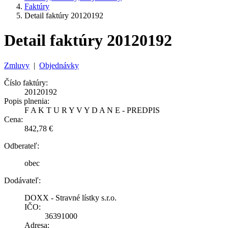
Faktúry
Detail faktúry 20120192
Detail faktúry 20120192
Zmluvy
|
Objednávky
Číslo faktúry:
20120192
Popis plnenia:
F A K T U R Y V Y D A N E - PREDPIS
Cena:
842,78 €
Odberateľ:
obec
Dodávateľ:
DOXX - Stravné lístky s.r.o.
IČO:
36391000
Adresa: