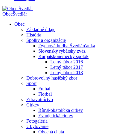
Obec
Švedlár
Obec
Základné údaje
História
Spolky a organizácie
Dychová hudba Švedlárčanka
Slovenský rybársky zväz
Karpatskonemecký spolok
Letný tábor 2016
Letný tábor 2017
Letný tábor 2018
Dobrovoľný hasičský zbor
Šport
Futbal
Florbal
Zdravotníctvo
Cirkev
Rímskokatolícka cirkev
Evanjelická cirkev
Fotogaléria
Ubytovanie
Obecná chata