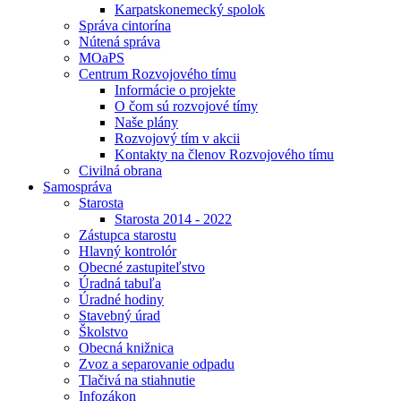
Karpatskonemecký spolok
Správa cintorína
Nútená správa
MOaPS
Centrum Rozvojového tímu
Informácie o projekte
O čom sú rozvojové tímy
Naše plány
Rozvojový tím v akcii
Kontakty na členov Rozvojového tímu
Civilná obrana
Samospráva
Starosta
Starosta 2014 - 2022
Zástupca starostu
Hlavný kontrolór
Obecné zastupiteľstvo
Úradná tabuľa
Úradné hodiny
Stavebný úrad
Školstvo
Obecná knižnica
Zvoz a separovanie odpadu
Tlačivá na stiahnutie
Infozákon