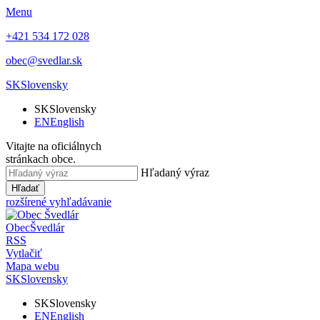
Menu
+421 534 172 028
obec@svedlar.sk
SK
Slovensky
SK
Slovensky
EN
English
Vitajte na oficiálnych
stránkach obce.
Hľadaný výraz
Hľadať
rozšírené vyhľadávanie
Obec
Švedlár
RSS
Vytlačiť
Mapa webu
SK
Slovensky
SK
Slovensky
EN
English