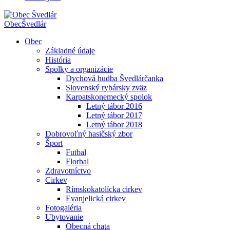
Obec
Švedlár
Obec
Základné údaje
História
Spolky a organizácie
Dychová hudba Švedlárčanka
Slovenský rybársky zväz
Karpatskonemecký spolok
Letný tábor 2016
Letný tábor 2017
Letný tábor 2018
Dobrovoľný hasičský zbor
Šport
Futbal
Florbal
Zdravotníctvo
Cirkev
Rímskokatolícka cirkev
Evanjelická cirkev
Fotogaléria
Ubytovanie
Obecná chata