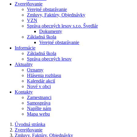
Zverejňovanie
Verejné obstarávanie
Zmluvy, Faktúry, Objednávky
VZN
Správa obecných lesov s.r.o. Švedlár
Dokumenty
Základná škola
Verejné obstarávanie
Informácie
Základná škola
Správa obecných lesov
Aktuality
Oznamy
Hlásenia rozhlasu
Kalendár akcií
Nové v obci
Kontakty
Zamestnanci
Samospráva
Napíšte nám
Mapa webu
Úvodná stránka
Zverejňovanie
Zmluvy, Faktúry, Objednávky