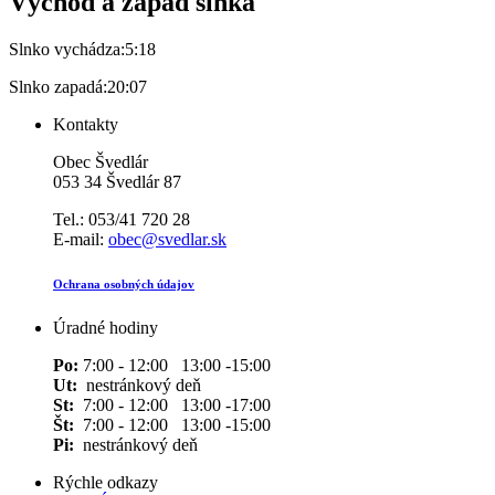
Východ a západ slnka
Slnko vychádza:
5:18
Slnko zapadá:
20:07
Kontakty
Obec Švedlár
053 34 Švedlár 87
Tel.: 053/41 720 28
E-mail:
obec@svedlar.sk
Ochrana osobných údajov
Úradné hodiny
Po:
7:00 - 12:00 13:00 -15:00
Ut:
nestránkový deň
St:
7:00 - 12:00 13:00 -17:00
Št:
7:00 - 12:00 13:00 -15:00
Pi:
nestránkový deň
Rýchle odkazy