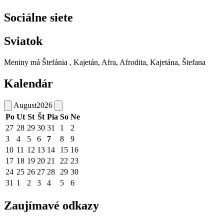
Sociálne siete
Sviatok
Meniny má
Štefánia
, Kajetán, Afra, Afrodita, Kajetána, Štefana
Kalendár
August
2026
Po
Ut
St
Št
Pia
So
Ne
27
28
29
30
31
1
2
3
4
5
6
7
8
9
10
11
12
13
14
15
16
17
18
19
20
21
22
23
24
25
26
27
28
29
30
31
1
2
3
4
5
6
Zaujímavé odkazy