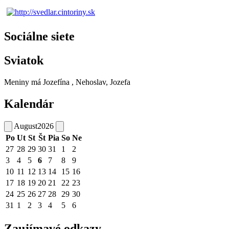
Sociálne siete
Sviatok
Meniny má
Jozefína
, Nehoslav, Jozefa
Kalendár
August
2026
Po
Ut
St
Št
Pia
So
Ne
27
28
29
30
31
1
2
3
4
5
6
7
8
9
10
11
12
13
14
15
16
17
18
19
20
21
22
23
24
25
26
27
28
29
30
31
1
2
3
4
5
6
Zaujímavé odkazy