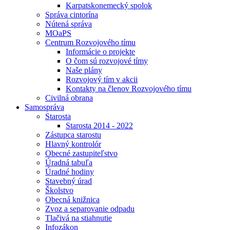
Karpatskonemecký spolok
Správa cintorína
Nútená správa
MOaPS
Centrum Rozvojového tímu
Informácie o projekte
O čom sú rozvojové tímy
Naše plány
Rozvojový tím v akcii
Kontakty na členov Rozvojového tímu
Civilná obrana
Samospráva
Starosta
Starosta 2014 - 2022
Zástupca starostu
Hlavný kontrolór
Obecné zastupiteľstvo
Úradná tabuľa
Úradné hodiny
Stavebný úrad
Školstvo
Obecná knižnica
Zvoz a separovanie odpadu
Tlačivá na stiahnutie
Infozákon