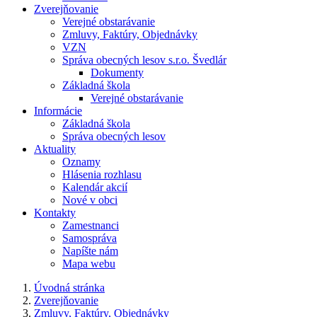
Zverejňovanie
Verejné obstarávanie
Zmluvy, Faktúry, Objednávky
VZN
Správa obecných lesov s.r.o. Švedlár
Dokumenty
Základná škola
Verejné obstarávanie
Informácie
Základná škola
Správa obecných lesov
Aktuality
Oznamy
Hlásenia rozhlasu
Kalendár akcií
Nové v obci
Kontakty
Zamestnanci
Samospráva
Napíšte nám
Mapa webu
Úvodná stránka
Zverejňovanie
Zmluvy, Faktúry, Objednávky