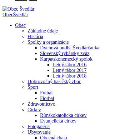
Obec
Švedlár
Obec
Základné údaje
História
Spolky a organizácie
Dychová hudba Švedlárčanka
Slovenský rybársky zväz
Karpatskonemecký spolok
Letný tábor 2016
Letný tábor 2017
Letný tábor 2018
Dobrovoľný hasičský zbor
Šport
Futbal
Florbal
Zdravotníctvo
Cirkev
Rímskokatolícka cirkev
Evanjelická cirkev
Fotogaléria
Ubytovanie
Obecná chata