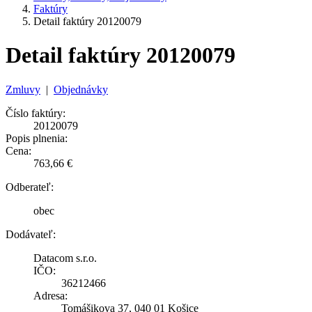
Faktúry
Detail faktúry 20120079
Detail faktúry 20120079
Zmluvy
|
Objednávky
Číslo faktúry:
20120079
Popis plnenia:
Cena:
763,66 €
Odberateľ:
obec
Dodávateľ:
Datacom s.r.o.
IČO:
36212466
Adresa:
Tomášikova 37, 040 01 Košice