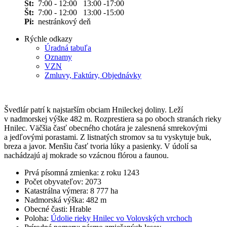
St:
7:00 - 12:00 13:00 -17:00
Št:
7:00 - 12:00 13:00 -15:00
Pi:
nestránkový deň
Rýchle odkazy
Úradná tabuľa
Oznamy
VZN
Zmluvy, Faktúry, Objednávky
Švedlár patrí k najstarším obciam Hnileckej doliny. Leží
v nadmorskej výške 482 m. Rozprestiera sa po oboch stranách rieky
Hnilec. Väčšia časť obecného chotára je zalesnená smrekovými
a jedľovými porastami. Z listnatých stromov sa tu vyskytuje buk,
breza a javor. Menšiu časť tvoria lúky a pasienky. V údolí sa
nachádzajú aj mokrade so vzácnou flórou a faunou.
Prvá písomná zmienka: z roku 1243
Počet obyvateľov: 2073
Katastrálna výmera: 8 777 ha
Nadmorská výška: 482 m
Obecné časti: Hrable
Poloha:
Údolie rieky Hnilec vo Volovských vrchoch