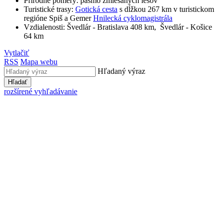
Prírodné pomery: pásmo zmiešaných lesov
Turistické trasy:
Gotická cesta
s dĺžkou 267 km v turistickom
regióne Spiš a Gemer
Hnilecká cyklomagistrála
Vzdialenosti: Švedlár - Bratislava 408 km, Švedlár - Košice
64 km
Vytlačiť
RSS
Mapa webu
Hľadaný výraz
Hľadať
rozšírené vyhľadávanie