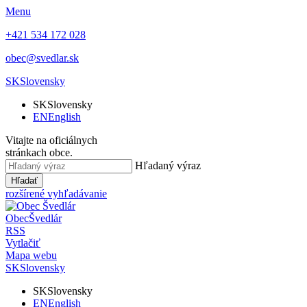
Menu
+421 534 172 028
obec@svedlar.sk
SK
Slovensky
SK
Slovensky
EN
English
Vitajte na oficiálnych
stránkach obce.
Hľadaný výraz
Hľadať
rozšírené vyhľadávanie
Obec
Švedlár
RSS
Vytlačiť
Mapa webu
SK
Slovensky
SK
Slovensky
EN
English