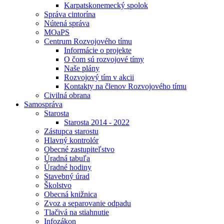
Karpatskonemecký spolok
Správa cintorína
Nútená správa
MOaPS
Centrum Rozvojového tímu
Informácie o projekte
O čom sú rozvojové tímy
Naše plány
Rozvojový tím v akcii
Kontakty na členov Rozvojového tímu
Civilná obrana
Samospráva
Starosta
Starosta 2014 - 2022
Zástupca starostu
Hlavný kontrolór
Obecné zastupiteľstvo
Úradná tabuľa
Úradné hodiny
Stavebný úrad
Školstvo
Obecná knižnica
Zvoz a separovanie odpadu
Tlačivá na stiahnutie
Infozákon