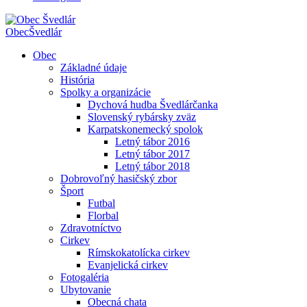
Obec
Švedlár
Obec
Základné údaje
História
Spolky a organizácie
Dychová hudba Švedlárčanka
Slovenský rybársky zväz
Karpatskonemecký spolok
Letný tábor 2016
Letný tábor 2017
Letný tábor 2018
Dobrovoľný hasičský zbor
Šport
Futbal
Florbal
Zdravotníctvo
Cirkev
Rímskokatolícka cirkev
Evanjelická cirkev
Fotogaléria
Ubytovanie
Obecná chata