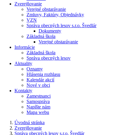
Zverejňovanie
Verejné obstarávanie
Zmluvy, Faktúry, Objednávky
VZN
Správa obecných lesov s.r.o. Švedlár
Dokumenty
Základná škola
Verejné obstarávanie
Informácie
Základná škola
Správa obecných lesov
Aktuality
Oznamy
Hlásenia rozhlasu
Kalendár akcií
Nové v obci
Kontakty
Zamestnanci
Samospráva
Napíšte nám
Mapa webu
Úvodná stránka
Zverejňovanie
Správa obecných lesov s.r.o. Švedlár