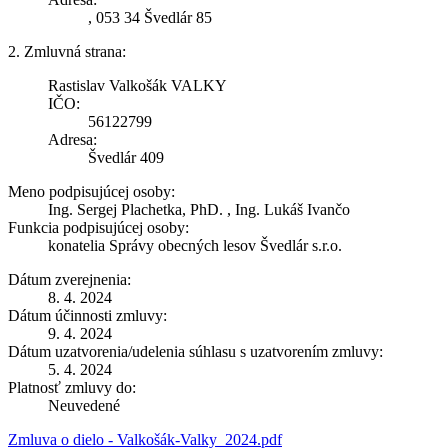
, 053 34 Švedlár 85
2. Zmluvná strana:
Rastislav Valkošák VALKY
IČO:
56122799
Adresa:
Švedlár 409
Meno podpisujúcej osoby:
Ing. Sergej Plachetka, PhD. , Ing. Lukáš Ivančo
Funkcia podpisujúcej osoby:
konatelia Správy obecných lesov Švedlár s.r.o.
Dátum zverejnenia:
8. 4. 2024
Dátum účinnosti zmluvy:
9. 4. 2024
Dátum uzatvorenia/udelenia súhlasu s uzatvorením zmluvy:
5. 4. 2024
Platnosť zmluvy do:
Neuvedené
Zmluva o dielo - Valkošák-Valky_2024.pdf