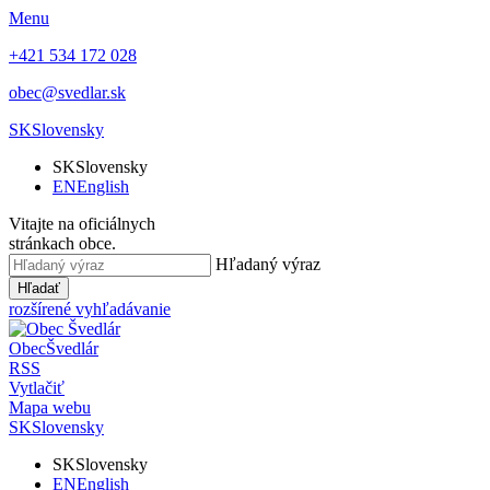
Menu
+421 534 172 028
obec@svedlar.sk
SK
Slovensky
SK
Slovensky
EN
English
Vitajte na oficiálnych
stránkach obce.
Hľadaný výraz
Hľadať
rozšírené vyhľadávanie
Obec
Švedlár
RSS
Vytlačiť
Mapa webu
SK
Slovensky
SK
Slovensky
EN
English