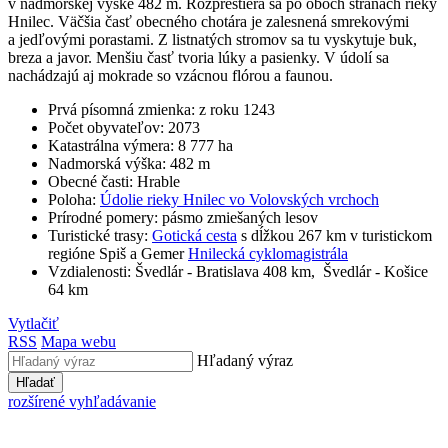
v nadmorskej výške 482 m. Rozprestiera sa po oboch stranách rieky
Hnilec. Väčšia časť obecného chotára je zalesnená smrekovými
a jedľovými porastami. Z listnatých stromov sa tu vyskytuje buk,
breza a javor. Menšiu časť tvoria lúky a pasienky. V údolí sa
nachádzajú aj mokrade so vzácnou flórou a faunou.
Prvá písomná zmienka: z roku 1243
Počet obyvateľov: 2073
Katastrálna výmera: 8 777 ha
Nadmorská výška: 482 m
Obecné časti: Hrable
Poloha:
Údolie rieky Hnilec vo Volovských vrchoch
Prírodné pomery: pásmo zmiešaných lesov
Turistické trasy:
Gotická cesta
s dĺžkou 267 km v turistickom
regióne Spiš a Gemer
Hnilecká cyklomagistrála
Vzdialenosti: Švedlár - Bratislava 408 km, Švedlár - Košice
64 km
Vytlačiť
RSS
Mapa webu
Hľadaný výraz
Hľadať
rozšírené vyhľadávanie