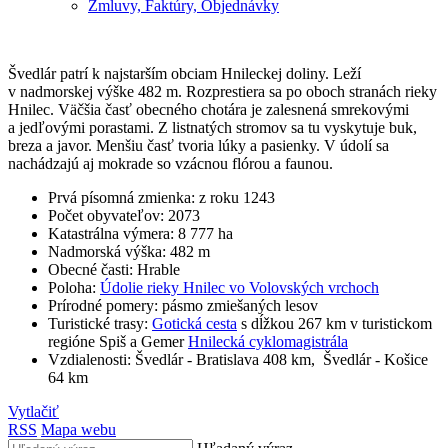
Zmluvy, Faktúry, Objednávky
Švedlár patrí k najstarším obciam Hnileckej doliny. Leží
v nadmorskej výške 482 m. Rozprestiera sa po oboch stranách rieky
Hnilec. Väčšia časť obecného chotára je zalesnená smrekovými
a jedľovými porastami. Z listnatých stromov sa tu vyskytuje buk,
breza a javor. Menšiu časť tvoria lúky a pasienky. V údolí sa
nachádzajú aj mokrade so vzácnou flórou a faunou.
Prvá písomná zmienka: z roku 1243
Počet obyvateľov: 2073
Katastrálna výmera: 8 777 ha
Nadmorská výška: 482 m
Obecné časti: Hrable
Poloha:
Údolie rieky Hnilec vo Volovských vrchoch
Prírodné pomery: pásmo zmiešaných lesov
Turistické trasy:
Gotická cesta
s dĺžkou 267 km v turistickom
regióne Spiš a Gemer
Hnilecká cyklomagistrála
Vzdialenosti: Švedlár - Bratislava 408 km, Švedlár - Košice
64 km
Vytlačiť
RSS
Mapa webu