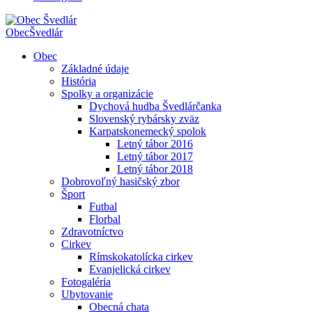
Obec
Švedlár
Obec
Základné údaje
História
Spolky a organizácie
Dychová hudba Švedlárčanka
Slovenský rybársky zväz
Karpatskonemecký spolok
Letný tábor 2016
Letný tábor 2017
Letný tábor 2018
Dobrovoľný hasičský zbor
Šport
Futbal
Florbal
Zdravotníctvo
Cirkev
Rímskokatolícka cirkev
Evanjelická cirkev
Fotogaléria
Ubytovanie
Obecná chata