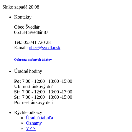
Slnko zapadá:
20:08
Kontakty
Obec Švedlár
053 34 Švedlár 87
Tel.: 053/41 720 28
E-mail:
obec@svedlar.sk
Ochrana osobných údajov
Úradné hodiny
Po:
7:00 - 12:00 13:00 -15:00
Ut:
nestránkový deň
St:
7:00 - 12:00 13:00 -17:00
Št:
7:00 - 12:00 13:00 -15:00
Pi:
nestránkový deň
Rýchle odkazy
Úradná tabuľa
Oznamy
VZN