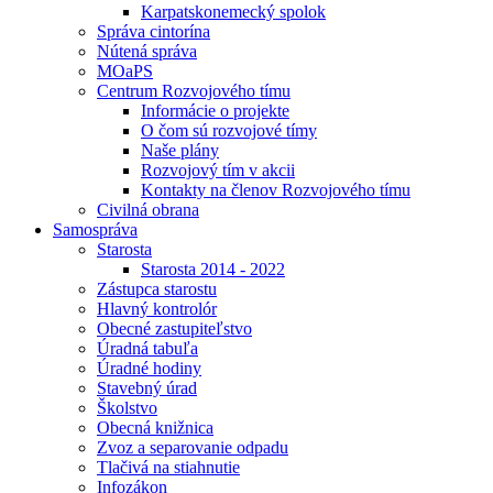
Karpatskonemecký spolok
Správa cintorína
Nútená správa
MOaPS
Centrum Rozvojového tímu
Informácie o projekte
O čom sú rozvojové tímy
Naše plány
Rozvojový tím v akcii
Kontakty na členov Rozvojového tímu
Civilná obrana
Samospráva
Starosta
Starosta 2014 - 2022
Zástupca starostu
Hlavný kontrolór
Obecné zastupiteľstvo
Úradná tabuľa
Úradné hodiny
Stavebný úrad
Školstvo
Obecná knižnica
Zvoz a separovanie odpadu
Tlačivá na stiahnutie
Infozákon