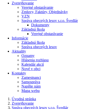
Zverejňovanie
Verejné obstarávanie
Zmluvy, Faktúry, Objednávky
VZN
Správa obecných lesov s.r.o. Švedlár
Dokumenty
Základná škola
Verejné obstarávanie
Informácie
Základná škola
Správa obecných lesov
Aktuality
Oznamy
Hlásenia rozhlasu
Kalendár akcií
Nové v obci
Kontakty
Zamestnanci
Samospráva
Napíšte nám
Mapa webu
Úvodná stránka
Zverejňovanie
Správa obecných lesov s.r.o. Švedlár