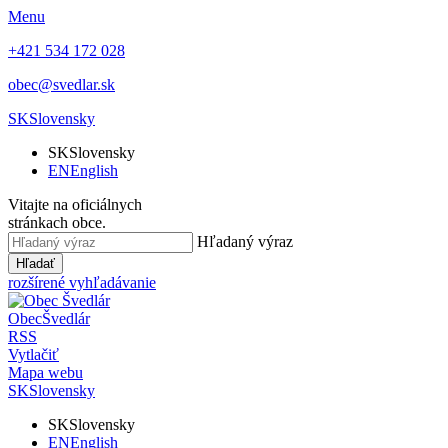
Menu
+421 534 172 028
obec@svedlar.sk
SK
Slovensky
SK
Slovensky
EN
English
Vitajte na oficiálnych
stránkach obce.
Hľadaný výraz
Hľadať
rozšírené vyhľadávanie
Obec
Švedlár
RSS
Vytlačiť
Mapa webu
SK
Slovensky
SK
Slovensky
EN
English