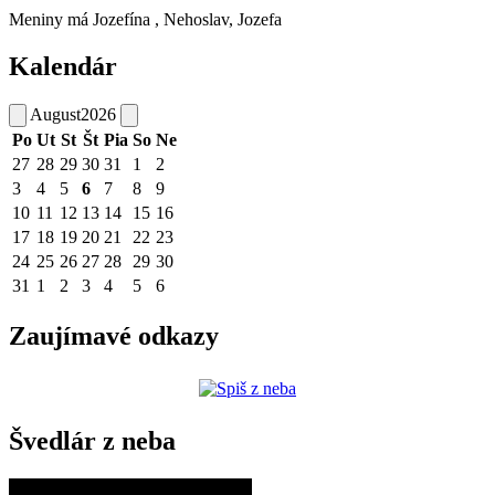
Meniny má
Jozefína
, Nehoslav, Jozefa
Kalendár
August
2026
Po
Ut
St
Št
Pia
So
Ne
27
28
29
30
31
1
2
3
4
5
6
7
8
9
10
11
12
13
14
15
16
17
18
19
20
21
22
23
24
25
26
27
28
29
30
31
1
2
3
4
5
6
Zaujímavé odkazy
Švedlár z neba