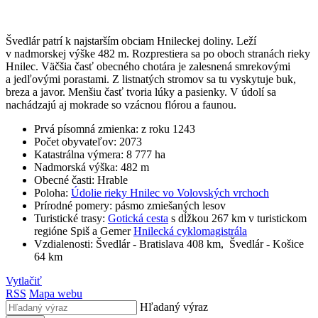
Švedlár patrí k najstarším obciam Hnileckej doliny. Leží
v nadmorskej výške 482 m. Rozprestiera sa po oboch stranách rieky
Hnilec. Väčšia časť obecného chotára je zalesnená smrekovými
a jedľovými porastami. Z listnatých stromov sa tu vyskytuje buk,
breza a javor. Menšiu časť tvoria lúky a pasienky. V údolí sa
nachádzajú aj mokrade so vzácnou flórou a faunou.
Prvá písomná zmienka: z roku 1243
Počet obyvateľov: 2073
Katastrálna výmera: 8 777 ha
Nadmorská výška: 482 m
Obecné časti: Hrable
Poloha:
Údolie rieky Hnilec vo Volovských vrchoch
Prírodné pomery: pásmo zmiešaných lesov
Turistické trasy:
Gotická cesta
s dĺžkou 267 km v turistickom
regióne Spiš a Gemer
Hnilecká cyklomagistrála
Vzdialenosti: Švedlár - Bratislava 408 km, Švedlár - Košice
64 km
Vytlačiť
RSS
Mapa webu
Hľadaný výraz