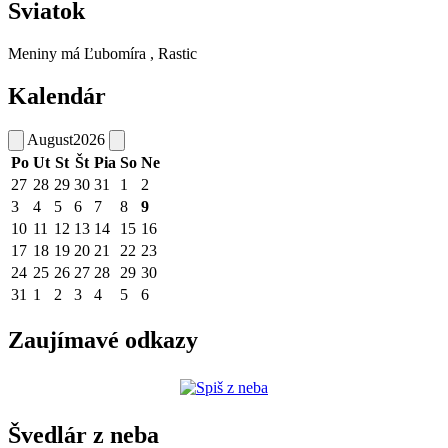
Sviatok
Meniny má
Ľubomíra
, Rastic
Kalendár
August
2026
Po
Ut
St
Št
Pia
So
Ne
27
28
29
30
31
1
2
3
4
5
6
7
8
9
10
11
12
13
14
15
16
17
18
19
20
21
22
23
24
25
26
27
28
29
30
31
1
2
3
4
5
6
Zaujímavé odkazy
Švedlár z neba