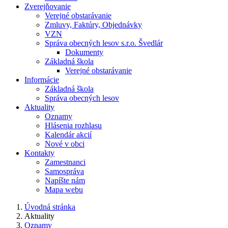
Zverejňovanie
Verejné obstarávanie
Zmluvy, Faktúry, Objednávky
VZN
Správa obecných lesov s.r.o. Švedlár
Dokumenty
Základná škola
Verejné obstarávanie
Informácie
Základná škola
Správa obecných lesov
Aktuality
Oznamy
Hlásenia rozhlasu
Kalendár akcií
Nové v obci
Kontakty
Zamestnanci
Samospráva
Napíšte nám
Mapa webu
Úvodná stránka
Aktuality
Oznamy