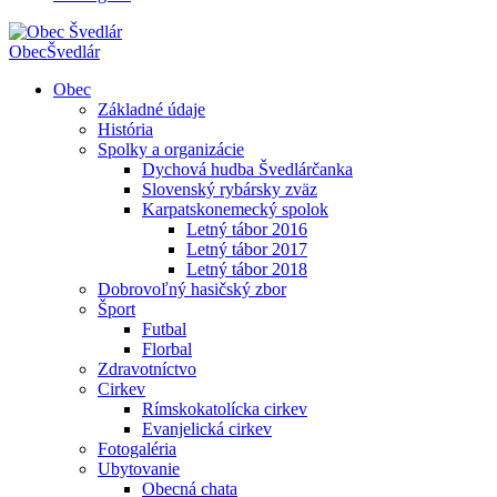
Obec
Švedlár
Obec
Základné údaje
História
Spolky a organizácie
Dychová hudba Švedlárčanka
Slovenský rybársky zväz
Karpatskonemecký spolok
Letný tábor 2016
Letný tábor 2017
Letný tábor 2018
Dobrovoľný hasičský zbor
Šport
Futbal
Florbal
Zdravotníctvo
Cirkev
Rímskokatolícka cirkev
Evanjelická cirkev
Fotogaléria
Ubytovanie
Obecná chata