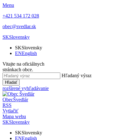
Menu
+421 534 172 028
obec@svedlar.sk
SK
Slovensky
SK
Slovensky
EN
English
Vitajte na oficiálnych
stránkach obce.
Hľadaný výraz
Hľadať
rozšírené vyhľadávanie
Obec
Švedlár
RSS
Vytlačiť
Mapa webu
SK
Slovensky
SK
Slovensky
EN
English