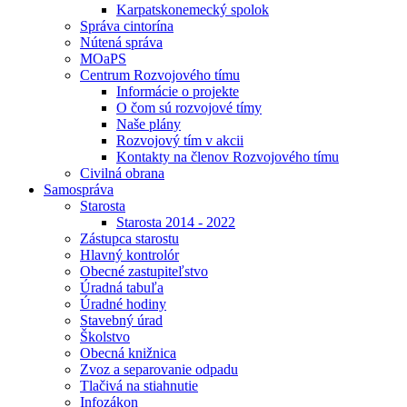
Karpatskonemecký spolok
Správa cintorína
Nútená správa
MOaPS
Centrum Rozvojového tímu
Informácie o projekte
O čom sú rozvojové tímy
Naše plány
Rozvojový tím v akcii
Kontakty na členov Rozvojového tímu
Civilná obrana
Samospráva
Starosta
Starosta 2014 - 2022
Zástupca starostu
Hlavný kontrolór
Obecné zastupiteľstvo
Úradná tabuľa
Úradné hodiny
Stavebný úrad
Školstvo
Obecná knižnica
Zvoz a separovanie odpadu
Tlačivá na stiahnutie
Infozákon